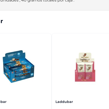
unidades , 40 gramos totales por caja .
r
bar
Laddubar