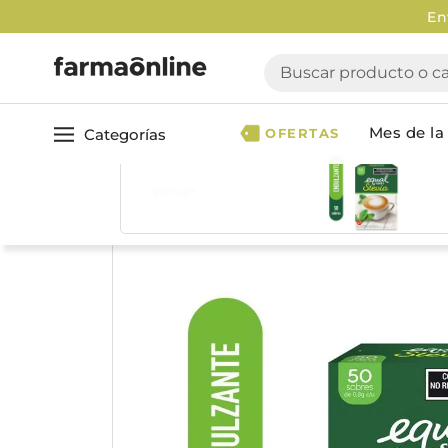
Enví
Buscar producto o cate
Mes de la 
Categorías
OFERTAS
Volver
Ver todo
Cuidado 
Cuidado Personal
Dermocosmética
Cuidado del Cabel
Maquillaje
Acondicionador
Nutrición & Deporte
Geles & fijadores
Shampoo
Bebé & Maternidad
Tinturas & coloració
Perfumes & Fragancias
Tratamientos capila
Accesorios de Belleza
Infantiles