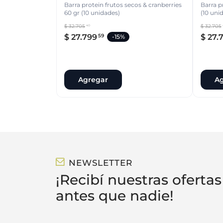
Barra protein frutos secos & cranberries
Barra p
60 gr (10 unidades)
(10 uni
$
32
.
705
$
32
.
705
40
$
27
.
799
$
27
.
59
-
15%
Agregar
Ag
NEWSLETTER
¡Recibí nuestras ofertas
antes que nadie!