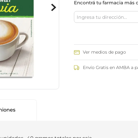
Encontrá tu farmacia más 
ina
Talcos & polvos pédicos
Espacio co
Aerosoles pédicos
Polvos pédicos
Talcos corporales
as
os
Ver medios de pago
Envío Gratis en AMBA a pa
niones