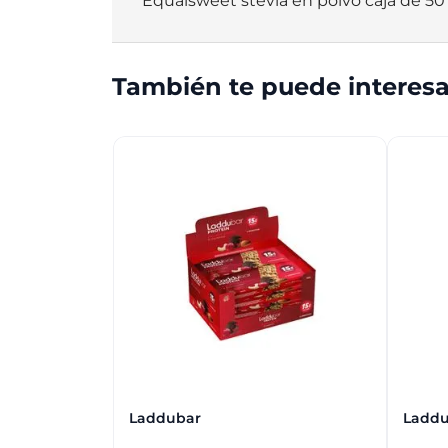
Equalsweet stevia en polvo caja de 50 
También te puede interesa
Laddubar
Laddu