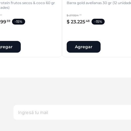
rotein frutos secos & coco 60 gr
Barra gold avellanas 30 gr (12 unidad
dades)
$
27
.
324
40
09
799
$
23
.
225
59
48
-
15%
-
15%
regar
Agregar