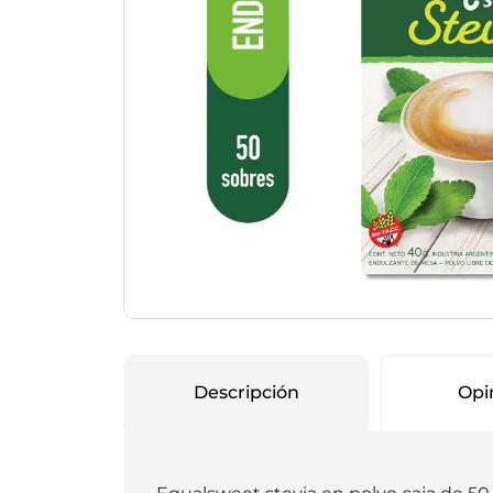
Protección Femen
Cuidado de Salud
Cuidado intimo
Cuidado de adulto
Protectores diarios
Hogar
Copas menstruales
Electro
Tampones
Toallas con y sin al
Uso Profesional
Protectores mamari
Descripción
Opi