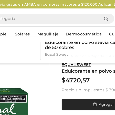
o gratis en AMBA en compras mayores a $120.000
Aplican Le
goría
piel
Solares
Maquillaje
Dermocosmética
Cu
Edulcorante en polvo stevia ca
de 50 sobres
Personal
Equal Sweet
Nutrición & Deporte
Ali
lo
Cuidado de la piel
Higiene Co
EQUAL SWEET
Edulcorante en polvo s
Solares
Desodorantes
Corporales
Afeitado
$
4720
,
57
Faciales
Complemento
Precio sin impuestos
$ 39
n
Limpieza
Productos p
res
Serums & boosters faciales
Jabón en ba
Contorno de ojos
Jabon líqui
Agregar
Repelentes
Higiene ínt