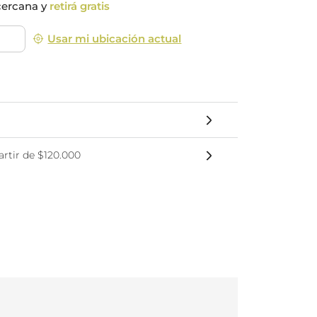
cercana y
retirá gratis
nsciente
Usar mi ubicación actual
rtir de $120.000