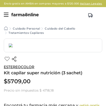
Envío gratis en AMBA en compras mayores a $120.000
Aplican Legales
Cuidado Personal
Cuidado del Cabello
Tratamientos Capilares
ESTEREOCOLOR
Kit capilar super nutrición (3 sachet)
$
5709
,
00
Precio sin impuestos
$ 4718,18
Encontrá tu farmacia más cercana y
retirá gratis