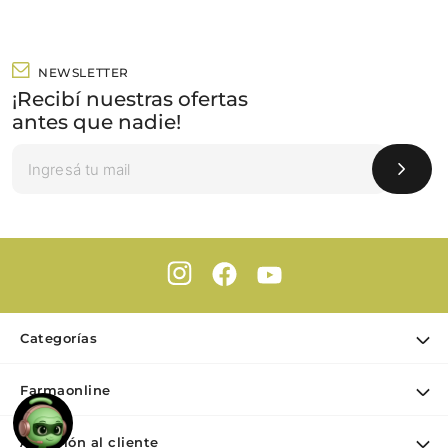
NEWSLETTER
¡Recibí nuestras ofertas
antes que nadie!
Categorías
Ofertas
Farmaonline
Cuidado Personal
Nuestra empresa
Dermocosmética
Atención al cliente