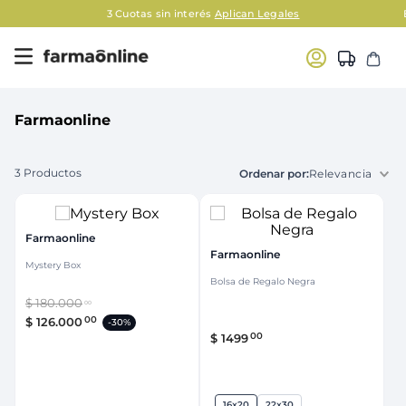
3 Cuotas sin interés
Aplican Legales
Farmaonline
3
Productos
Relevancia
Farmaonline
Farmaonline
Mystery Box
Bolsa de Regalo Negra
$
180
.
000
00
00
$
126
.
000
-
30%
00
$
1499
16x20
22x30