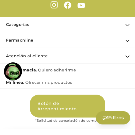
Categorías
Ofertas
Farmaonline
Cuidado Personal
Nuestra empresa
Dermocosmética
Atención al cliente
Mis pedidos
Maquillaje
Contacto
Soy Farmacia.
Quiero adherirme
Puntos de retiro
Nutrición & Deporte
Medios de pago
Bebé y maternidad
Mi lìnea.
Ofrecer mis productos
Como comprar
Perfumes y Fragancias
Preguntas Frecuentes Beauty
Botón de
Términos y condiciones Beauty
Arrepentimiento
Promociones
Filtros
*Solicitud de cancelación de compra
Políticas de Privacidad Beauty
Libro de quejas digital (Ley 2247)