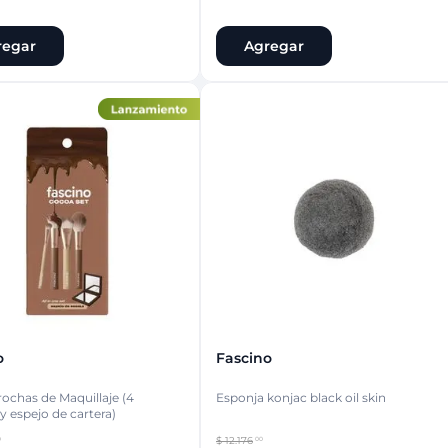
regar
Agregar
o
Fascino
rochas de Maquillaje (4
Esponja konjac black oil skin
y espejo de cartera)
$
12
.
176
0
00