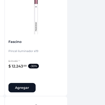
nsciente
Fascino
Pincel iluminador e19
$
17
.
490
00
$
12
.
243
00
-
30%
Agregar