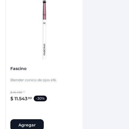
Fascino
Blender conico de ojos e16
$
16
.
490
00
$
11
.
543
00
-
30%
Agregar