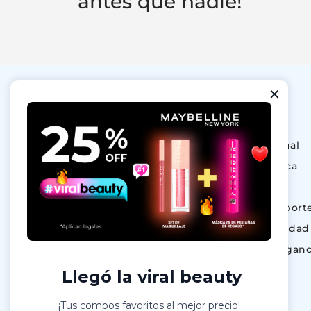
antes que nadie!
Categorías
Ofertas
Cuidado Personal
Dermocosmética
Maquillaje
Nutrición & Deport
Bebé y maternidad
Perfumes y Fraganc