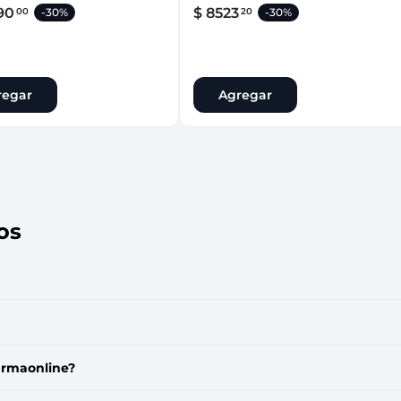
90
$
8523
00
20
-
30%
-
30%
regar
Agregar
os
armaonline?