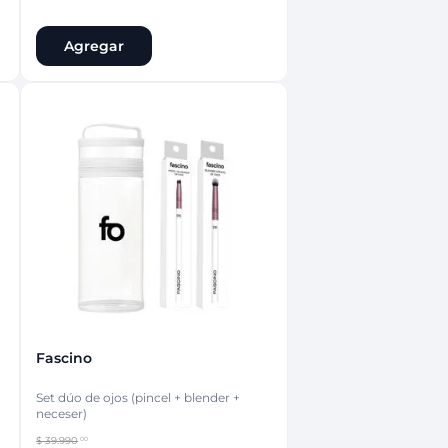
Agregar
Fascino
Set dúo de ojos (pincel + blender +
neceser)
$
39
.
990
00