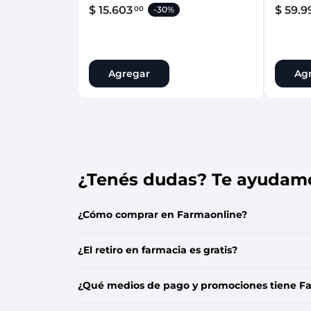
$
15
.
603
$
59
.
9
00
-
30%
Agregar
Ag
¿Tenés dudas? Te ayudam
¿Cómo comprar en Farmaonline?
¿El retiro en farmacia es gratis?
¿Qué medios de pago y promociones tiene F