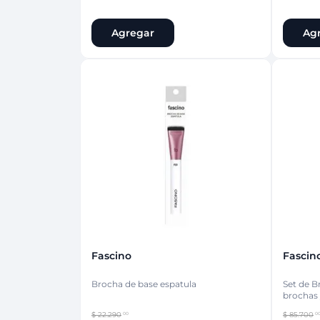
Agregar
Ag
Fascino
Fascin
Brocha de base espatula
Set de B
brochas 
$
22
.
290
$
85
.
700
00
0