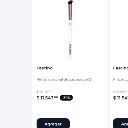
Fascino
Fascin
Pincel diagonal de parpados e13
Pincel c
$
16
.
490
$
16
.
490
00
00
$
11
.
543
$
11
.
54
00
-
30%
Agregar
Ag