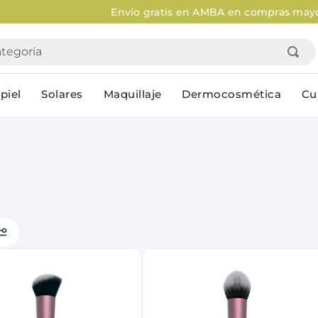
o gratis en AMBA en compras mayores a $120.000
Aplican Le
goría
piel
Solares
Maquillaje
Dermocosmética
Cu
Personal
lo
Cuidado de la piel
Higiene Co
Solares
Desodorantes
Corporales
Afeitado
Faciales
Complemento
n
Limpieza
Productos p
res
Serums & boosters faciales
Jabón en ba
Contorno de ojos
Jabon líqui
Repelentes
Higiene ínt