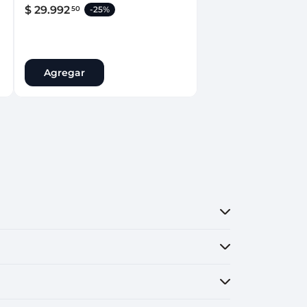
$
29
.
992
50
-
25%
Agregar