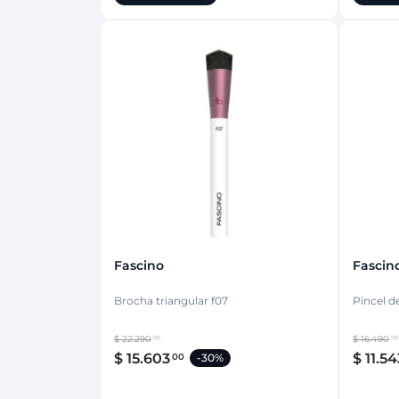
Fascino
Fascin
Brocha triangular f07
Pincel d
$
22
.
290
$
16
.
490
00
00
$
15
.
603
$
11
.
54
00
-
30%