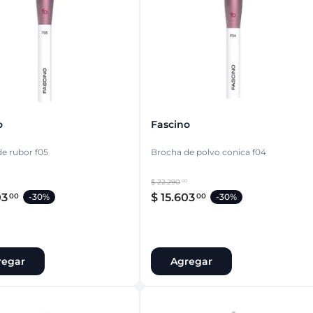
ina
Talcos & polvos pédicos
Espacio co
Aerosoles pédicos
Polvos pédicos
Talcos corporales
as
os
o
Fascino
e rubor f05
Brocha de polvo conica f04
$
22
.
290
00
03
$
15
.
603
00
00
-
30%
-
30%
regar
Agregar