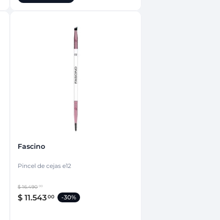
Fascino
Pincel de cejas e12
$
16
.
490
00
$
11
.
543
00
-
30%