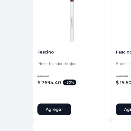
Protección Femen
Cuidado de Salud
Cuidado intimo
Cuidado de adulto
Protectores diarios
Hogar
Copas menstruales
Electro
Tampones
Toallas con y sin al
Uso Profesional
Protectores mamari
Fascino
Fascin
Pincel blender de ojos
Brocha d
$
10
.
992
$
22
.
290
00
00
$
7694
,
40
$
15
.
6
-
30%
Agregar
Ag