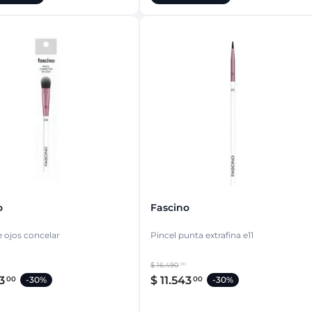
o
Fascino
e ojos concelar
Pincel punta extrafina e11
$
16
.
490
00
3
$
11
.
543
00
00
-
30%
-
30%