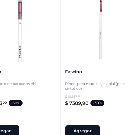
o
Fascino
orto de parpados e14
Pincel para maquillaje labial (pelo
sintetico)
$
10
.
557
00
3
$
7389
,
90
00
-
30%
-
30%
regar
Agregar