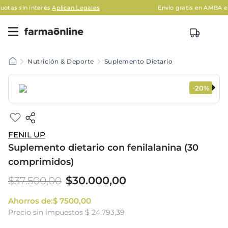
és
Aplican Legales
Envío gratis en AMBA en compras may
Nutrición & Deporte
Suplemento Dietario
20%
-
FENIL UP
Suplemento dietario con fenilalanina (30
comprimidos)
$
30
.
000
,
00
$
37
.
500
,
00
Ahorros de:
$
7500
,
00
Precio sin impuestos
$ 24.793,39