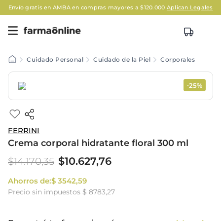
Envío gratis en AMBA en compras mayores a $120.000
Aplican Legales
Cuidado Personal
Cuidado de la Piel
Corporales
25%
-
FERRINI
Crema corporal hidratante floral 300 ml
$
10
.
627
,
76
$
14
.
170
,
35
Ahorros de:
$
3542
,
59
Precio sin impuestos
$ 8783,27