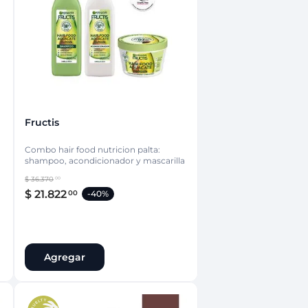
nsciente
Fructis
Combo hair food nutricion palta:
a
shampoo, acondicionador y mascarilla
$
36
.
370
00
$
21
.
822
00
-
40%
Agregar