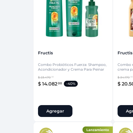
Protección Femen
Cuidado de Salud
Cuidado intimo
Cuidado de adulto
Protectores diarios
Hogar
Copas menstruales
Electro
Tampones
Toallas con y sin al
Uso Profesional
Protectores mamari
Fructis
Fructis
Combo Probióticos Fuerza: Shampoo,
Combo r
Acondicionador y Crema Para Peinar
crema pa
$
23
.
470
$
34
.
170
00
00
$
14
.
082
$
20
.
5
00
-
40%
Agregar
Ag