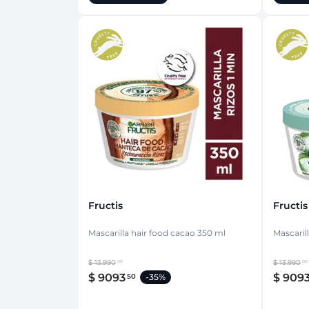
Fructis
Fructis
Mascarilla hair food cacao 350 ml
$
13
.
990
$
13
.
990
00
00
$
9093
$
909
50
-
35%