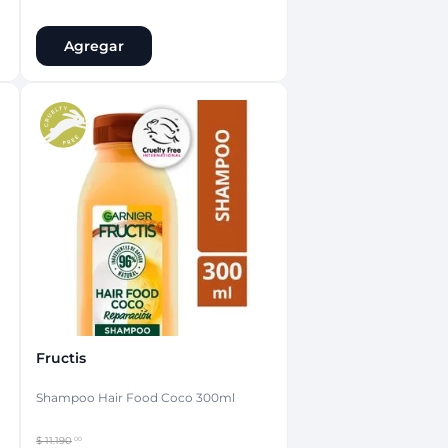
Agregar
Fructis
Shampoo Hair Food Coco 300ml
$
11
.
190
00