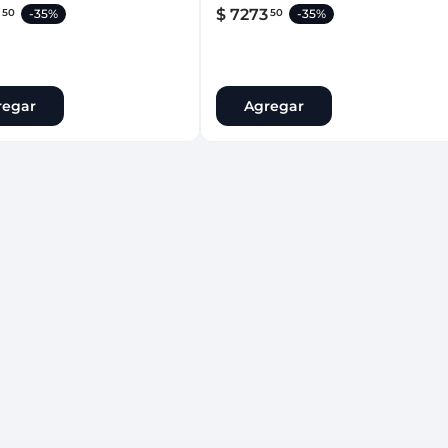
$
7273
50
50
-
35%
-
35%
regar
Agregar