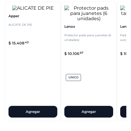
Apper
ALICATE DE PIE
Lenox
Lenox
Protector pads para juanetes (6
Pads pr
unidades)
autoad
43
$
15
.
408
67
$
10
.
106
$
10
.
1
UNICO
Agregar
Agregar