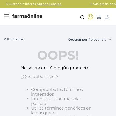
as sin interés
Aplican Legales
Envío gratis en AMBA en c
0
Productos
Relevancia
OOPS!
No se encontró ningún producto
¿Qué debo hacer?
Comprueba los términos
ingresados
Intenta utilizar una sola
palabra
Utiliza términos genéricos en
la búsqueda