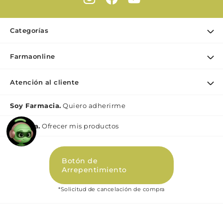
Categorías
Ofertas
Farmaonline
Cuidado Personal
Nuestra empresa
Dermocosmética
Atención al cliente
Mis pedidos
Maquillaje
Contacto
Soy Farmacia.
Quiero adherirme
Puntos de retiro
Nutrición & Deporte
Medios de pago
Bebé y maternidad
Mi lìnea.
Ofrecer mis productos
Como comprar
Perfumes y Fragancias
Preguntas Frecuentes Beauty
Botón de
Términos y condiciones Beauty
Arrepentimiento
Promociones
*Solicitud de cancelación de compra
Políticas de Privacidad Beauty
Libro de quejas digital (Ley 2247)