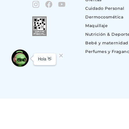
Cuidado Personal
Dermocosmética
Maquillaje
Nutrición & Deport
Bebé y maternidad
Perfumes y Fraganc
© Copyright 2023. Todos los derechos reservados | Suizo Argentina S.A.
CUIT 30-51696843-1, Av. Monroe 801 (C1428BKC) Nuñez, C.A.B.A – BU