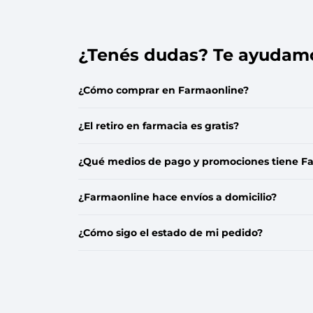
Que no se te escape!
Que n
Dejanos tu e-mail y serás el primero en
Dejanos 
¿Tenés dudas? Te ayudam
enterarte cuando esté disponible
enterart
nuevamente.
nuevame
Ingresá tu email
Ingresá 
¿Cómo comprar en Farmaonline?
¿El retiro en farmacia es gratis?
Quiero que me avisen
Qu
¿Qué medios de pago y promociones tiene F
Cancelar
¿Farmaonline hace envíos a domicilio?
¿Cómo sigo el estado de mi pedido?