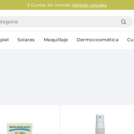
3 Cuotas sin interés
Aplican Legales
goría
piel
Solares
Maquillaje
Dermocosmética
Cu
Personal
lo
Cuidado de la piel
Higiene Co
Solares
Desodorantes
Corporales
Afeitado
Faciales
Complemento
n
Limpieza
Productos p
res
Serums & boosters faciales
Jabón en ba
Contorno de ojos
Jabon líqui
Repelentes
Higiene ínt