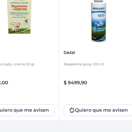
ina
Talcos & polvos pédicos
Espacio co
Aerosoles pédicos
Polvos pédicos
Talcos corporales
as
os
Gezzi
te baby crema 50 gr
Repelente spray 120 ml
9
,
00
$
9499
,
90
uiero que me avisen
Quiero que me avisen