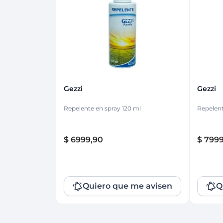
Protección Femen
Cuidado de Salud
Cuidado intimo
Cuidado de adulto
Protectores diarios
Hogar
Copas menstruales
Electro
Tampones
Toallas con y sin al
Uso Profesional
Protectores mamari
Gezzi
Gezzi
Repelente en spray 120 ml
Repelen
$
6999
,
90
$
799
Quiero que me avisen
Q