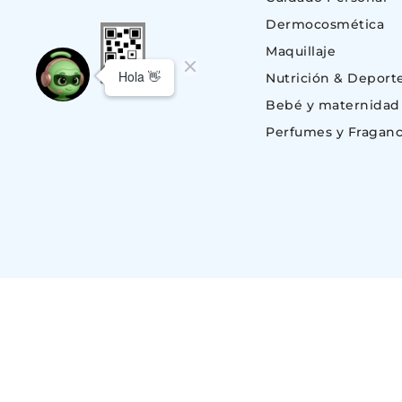
Dermocosmética
Maquillaje
Nutrición & Deport
Bebé y maternidad
Perfumes y Fraganc
© Copyright 2023. Todos los derechos reservados | Suizo Argentina S.A.
CUIT 30-51696843-1, Av. Monroe 801 (C1428BKC) Nuñez, C.A.B.A – BU