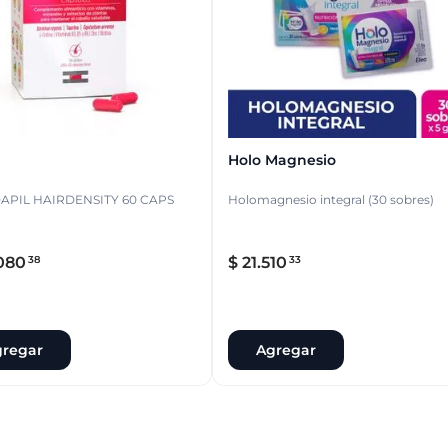
Holo Magnesio
LAMBDAPIL HAIRDENSITY 60 CAPS
Holomagnesio integral (30 sobres)
080
$
21
.
510
38
33
regar
Agregar