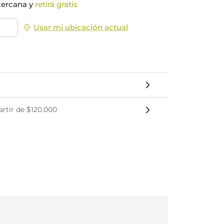
cercana y
retirá gratis
nsciente
Usar mi ubicación actual
rtir de $120.000