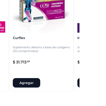
Curflex
Infiltrex
Suplemento dietario a base de colágeno
Suplemento dietario
(30 comprimidos)
articulaciones (30 
$
31
.
713
$
25
.
863
59
86
Agregar
Agregar