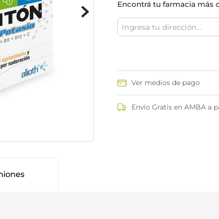
Encontrá tu farmacia más 
ina
Talcos & polvos pédicos
Espacio co
Aerosoles pédicos
Polvos pédicos
Talcos corporales
as
os
Ver medios de pago
Envío Gratis en AMBA a pa
niones