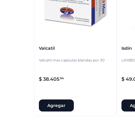
Valcatil
Isdin
Valcatil max capsulas blandas por 30
$
38
.
405
$
49
.
94
Agregar
Ag