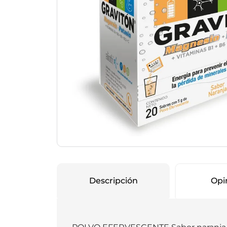
Protección Femen
Cuidado de Salud
Cuidado intimo
Cuidado de adulto
Protectores diarios
Hogar
Copas menstruales
Electro
Tampones
Toallas con y sin al
Uso Profesional
Protectores mamari
Descripción
Opi