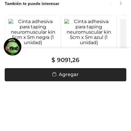
También te puede interesar
Hipoalergic
Hipoalergic
$
9091
,
26
Cinta adhesiva para taping
Cinta adhesiva para taping
neuromuscular kin 5cm x 5m
neuromuscular kin 5cm x 5m
negra (1 unidad)
azul (1 unidad)
Agregar
Hipoa
26
26
$
9091
$
9091
Cinta a
semipe
blanca 
$
10
.
7