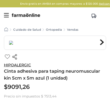
Envío gratis en AMBA en compras mayores a $120.000
Aplican Leg
Cuidado de Salud
Ortopedia
Vendas
HIPOALERGIC
Cinta adhesiva para taping neuromuscular
kin 5cm x 5m azul (1 unidad)
$
9091
,
26
Precio sin impuestos
$ 7513,44