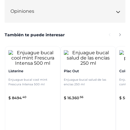
Opiniones
También te puede interesar
Listerine
Plac Out
Colga
Enjuague bucal cool mint
Enjuague bucal salud de las
Enjuag
Frescura Intensa 500 ml
encías 250 ml
contro
40
56
$
8494
$
16
.
360
$
560