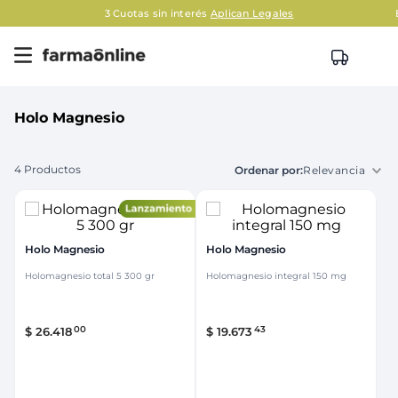
3 Cuotas sin interés
Aplican Legales
E
Holo Magnesio
4
Productos
Relevancia
Holo Magnesio
Holo Magnesio
Holomagnesio total 5 300 gr
Holomagnesio integral 150 mg
00
43
$
26
.
418
$
19
.
673