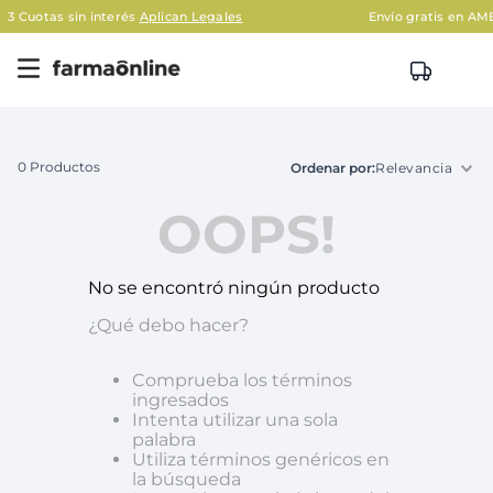
 sin interés
Aplican Legales
Envío gratis en AMBA en co
0
Productos
Relevancia
OOPS!
No se encontró ningún producto
¿Qué debo hacer?
Comprueba los términos
ingresados
Intenta utilizar una sola
palabra
Utiliza términos genéricos en
la búsqueda