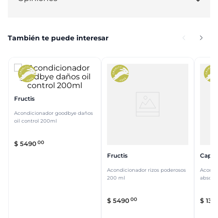
También te puede interesar
Fructis
Acondicionador goodbye daños
oil control 200ml
00
$
5490
Fructis
Capila
Acondicionador rizos poderosos
Acondi
200 ml
absolu
00
$
5490
$
13
.
0