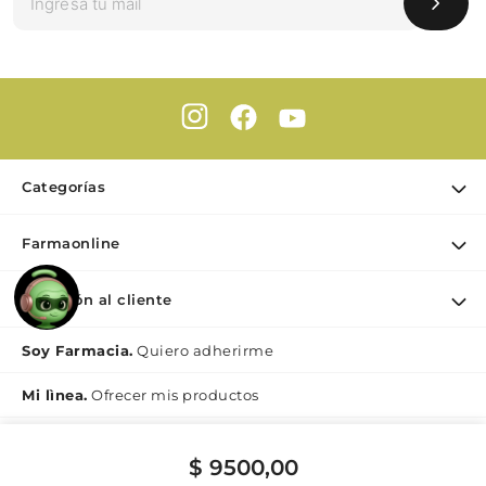
Categorías
Ofertas
Farmaonline
Cuidado Personal
Nuestra empresa
Dermocosmética
Atención al cliente
Puntos de retiro
Maquillaje
Contacto
Soy Farmacia.
Quiero adherirme
Nutrición & Deporte
Medios de pago
Bebé y maternidad
Mi lìnea.
Ofrecer mis productos
Como comprar
Perfumes y Fragancias
Preguntas Frecuentes Beauty
$
9500
,
00
Botón de
Términos y condiciones Beauty