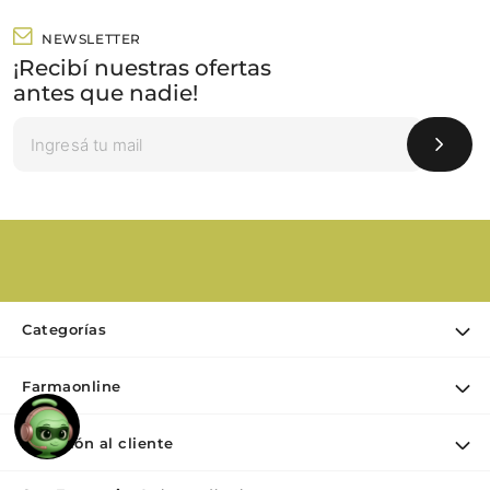
NEWSLETTER
¡Recibí nuestras ofertas
antes que nadie!
Categorías
Ofertas
Farmaonline
Cuidado Personal
Nuestra empresa
Dermocosmética
Atención al cliente
Puntos de retiro
Maquillaje
Contacto