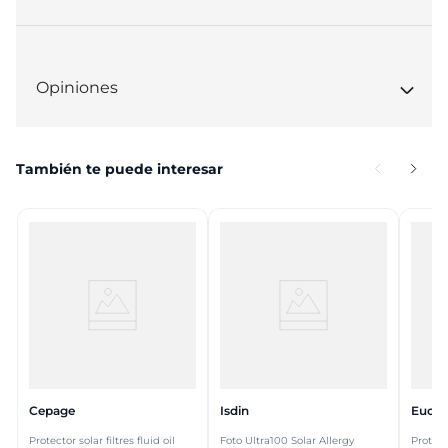
Opiniones
También te puede interesar
Cepage
Isdin
Eucer
Protector solar filtres fluid oil
Foto Ultra100 Solar Allergy
Protect