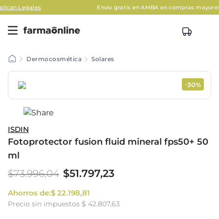
les
Envío gratis en AMBA en compras mayores a $120.00
Dermocosmética
Solares
30%
-
ISDIN
Fotoprotector fusion fluid mineral fps50+ 50
ml
$
51
.
797
,
23
$
73
.
996
,
04
Ahorros de:
$
22
.
198
,
81
Precio sin impuestos
$ 42.807,63