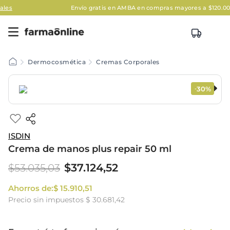
Envío gratis en AMBA en compras mayores a $120.000
Aplic
Dermocosmética
Cremas Corporales
30%
-
ISDIN
Crema de manos plus repair 50 ml
$
37
.
124
,
52
$
53
.
035
,
03
Ahorros de:
$
15
.
910
,
51
Precio sin impuestos
$ 30.681,42