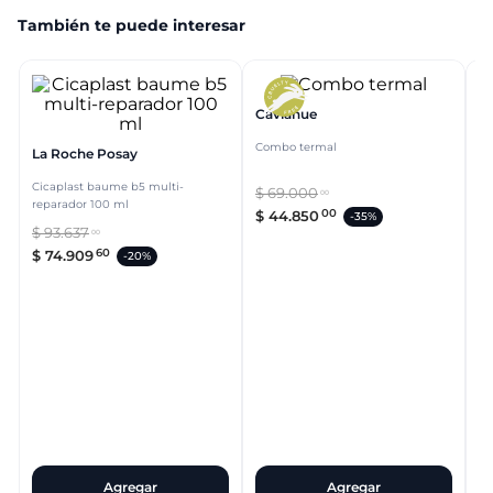
También te puede interesar
Caviahue
C
Combo termal
La Roche Posay
Ci
Cicaplast baume b5 multi-
$
69
.
000
00
reparador 100 ml
00
$
44
.
850
-
35%
$
93
.
637
$
00
60
$
74
.
909
-
20%
Agregar
Agregar