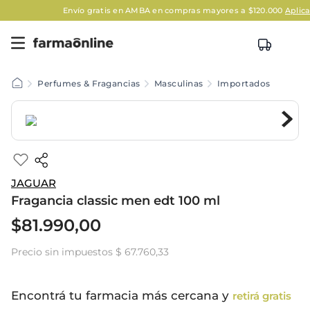
Envío gratis en AMBA en compras mayores a $120.000
Aplican Le
Perfumes & Fragancias
Masculinas
Importados
JAGUAR
Fragancia classic men edt 100 ml
$
81
.
990
,
00
Precio sin impuestos
$ 67.760,33
Encontrá tu farmacia más cercana y
retirá gratis