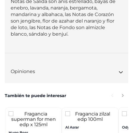
Notas de Salida son anís estrellado, bayas de 
enebro, lavanda, naranja, bergamota, 
mandarina y albahaca, las Notas de Corazón 
son jengibre, flor de azahar del naranjo y flor 
de loto, las Notas de Fondo son almizcle 
blanco, sándalo y benjuí.
Opiniones
También te puede interesar
Al Asrar
Odyss
Hugo Boss