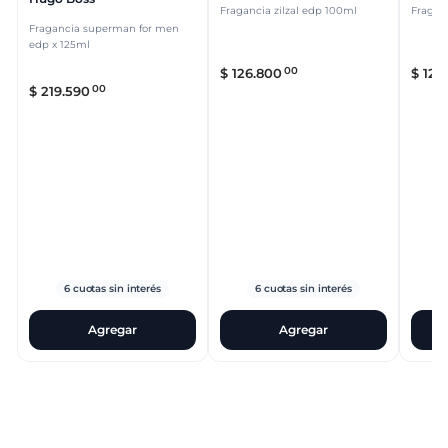
Fragancia zilzal edp 100ml
Fragan
Fragancia superman for men
edp x 125ml
00
$
126
.
800
$
126
.
00
$
219
.
590
6
cuotas sin interés
6
cuotas sin interés
Agregar
Agregar