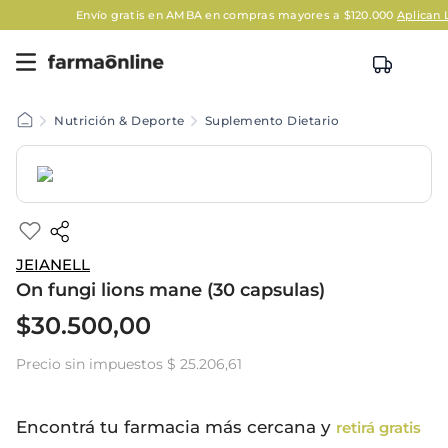
Envío gratis en AMBA en compras mayores a $120.000
Aplican Lega
Nutrición & Deporte
Suplemento Dietario
JEIANELL
On fungi lions mane (30 capsulas)
$
30
.
500
,
00
Precio sin impuestos
$ 25.206,61
Encontrá tu farmacia más cercana y
retirá gratis