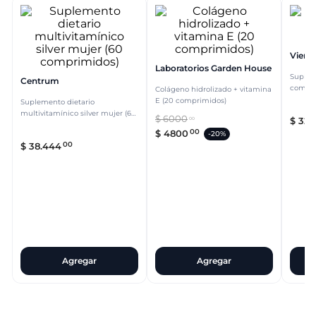
Vient
Laboratorios Garden House
Suplem
Centrum
compri
Colágeno hidrolizado + vitamina
E (20 comprimidos)
Suplemento dietario
multivitamínico silver mujer (60
$
6000
$
32
.
00
comprimidos)
00
$
4800
-
20%
00
$
38
.
444
Agregar
Agregar