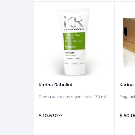
Karina Rabolini
Karina
Crema de manos regenerativa 150 ml
Fraganci
$
10
.
530
$
50
.
0
00