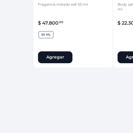
Fragancia mikado edt 50 ml
Body spl
ml
$
47
.
800
$
22
.
3
00
50 ML
Agregar
Ag
50 ML