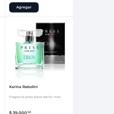
Agregar
Karina Rabolini
Fragancia press black edt for men
$
39
.
000
00