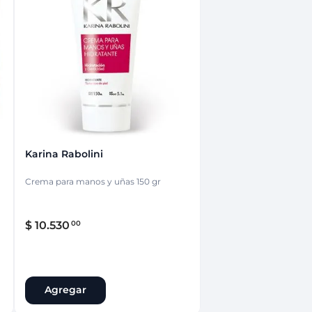
nsciente
Karina Rabolini
Crema para manos y uñas 150 gr
$
10
.
530
00
Agregar