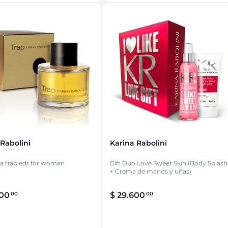
 Rabolini
Karina Rabolini
a trap edt for woman
Gift Duo Love Sweet Skin (Body Splash
+ Crema de manos y uñas)
00
$
29
.
600
00
00