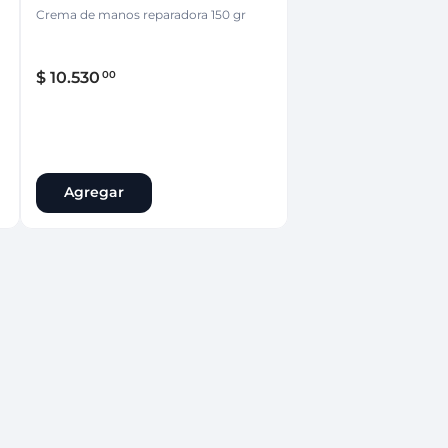
Crema de manos reparadora 150 gr
$
10
.
530
00
Agregar