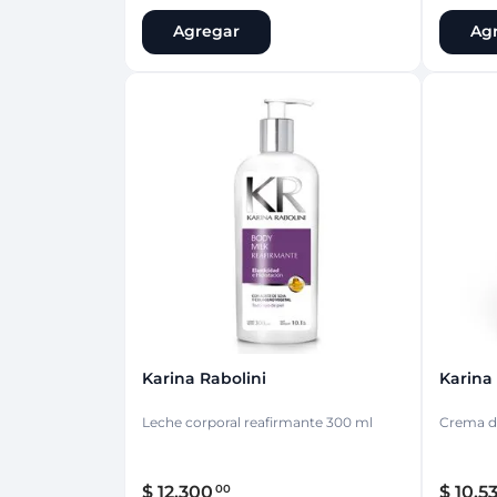
Agregar
Ag
Karina Rabolini
Karina
Leche corporal reafirmante 300 ml
Crema de
$
12
.
300
$
10
.
5
00