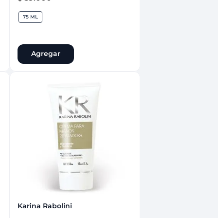
75 ML
Agregar
75 ML
Karina Rabolini