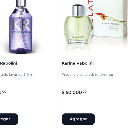
ina
Talcos & polvos pédicos
Espacio co
Aerosoles pédicos
Polvos pédicos
Talcos corporales
as
os
 Rabolini
Karina Rabolini
quido lavanda 510 ml
Fragancia eclat edt for woman
0
$
50
.
000
00
00
regar
Agregar