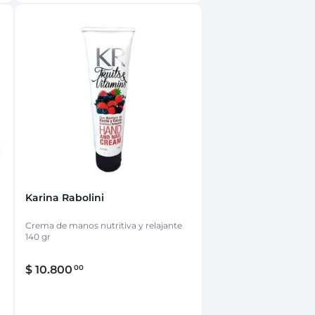
Karina Rabolini
Crema de manos nutritiva y relajante
140 gr
$
10
.
800
00