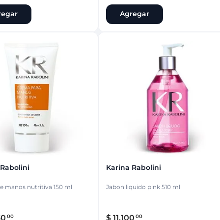
regar
Agregar
 Rabolini
Karina Rabolini
 manos nutritiva 150 ml
Jabon liquido pink 510 ml
30
$
11
.
100
00
00