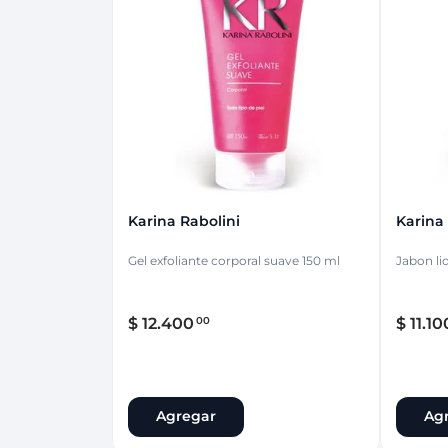
Protección Femen
Cuidado de Salud
Cuidado intimo
Cuidado de adulto
Protectores diarios
Hogar
Copas menstruales
Electro
Tampones
Toallas con y sin al
Uso Profesional
Protectores mamari
Karina Rabolini
Karina
Gel exfoliante corporal suave 150 ml
Jabon li
$
12
.
400
$
11
.
10
00
Agregar
Ag