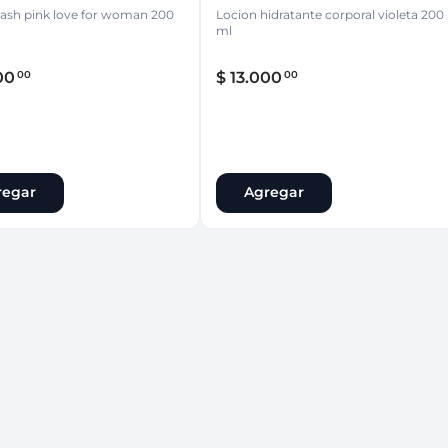
ash pink love for woman 200
Locion hidratante corporal violeta 200
ml
00
$
13
.
000
00
00
regar
Agregar