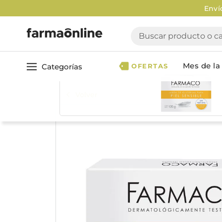
Enví
Buscar producto o cate
Mes de la 
Categorías
OFERTAS
Volver
Ver todo
Cuidado 
Cuidado Personal
Dermocosmética
Cuidado del Cabel
Maquillaje
Acondicionador
Nutrición & Deporte
Geles & fijadores
Shampoo
Bebé & Maternidad
Tinturas & coloració
Perfumes & Fragancias
Tratamientos capila
Accesorios de Belleza
Infantiles