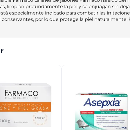
ensible Farmaco La línea de jabones Fármaco ha sido de
, limpian profundamente la piel y se enjuagan sin dejar 
está especialmente indicado para combatir las irritaciones
i conservantes, por lo que protege la piel naturalmente.
r