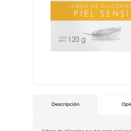
Protección Femen
Cuidado de Salud
Cuidado intimo
Cuidado de adulto
Protectores diarios
Hogar
Copas menstruales
Electro
Tampones
Toallas con y sin al
Uso Profesional
Protectores mamari
Descripción
Opi