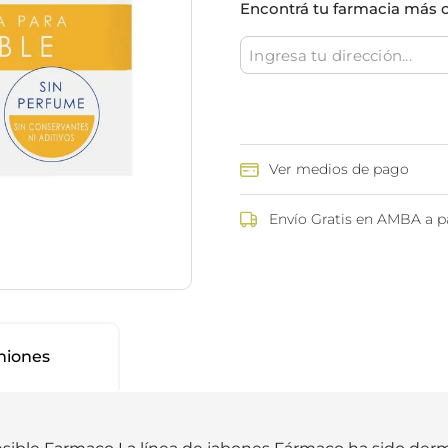
Encontrá tu farmacia más 
ina
Talcos & polvos pédicos
Espacio co
Aerosoles pédicos
Polvos pédicos
Talcos corporales
as
os
Ver medios de pago
Envío Gratis en AMBA a pa
niones