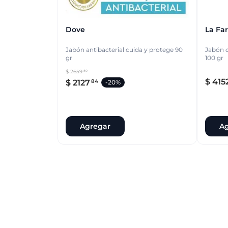
Dove
La Fa
Jabón antibacterial cuida y protege 90
Jabón d
gr
100 gr
$
2659
80
$
415
$
2127
84
-
20%
Agregar
Ag