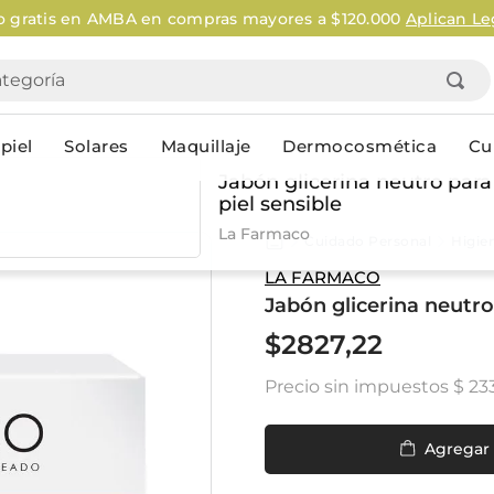
o gratis en AMBA en compras mayores a $120.000
Aplican Le
goría
piel
Solares
Maquillaje
Dermocosmética
Cu
Jabón glicerina neutro para
piel sensible
Personal
La Farmaco
Cuidado Personal
Higie
lo
Cuidado de la piel
Higiene Co
LA FARMACO
Jabón glicerina neutro
Solares
Desodorantes
Corporales
Afeitado
$
2827
,
22
Faciales
Complemento
Precio sin impuestos
$ 23
n
Limpieza
Productos p
res
Serums & boosters faciales
Jabón en ba
Contorno de ojos
Jabon líqui
Agregar
Repelentes
Higiene ínt