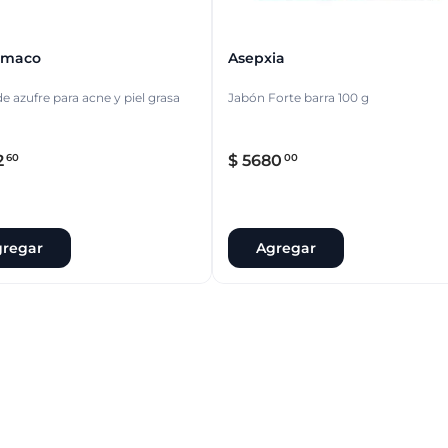
rmaco
Asepxia
e azufre para acne y piel grasa
Jabón Forte barra 100 g
2
$
5680
60
00
regar
Agregar