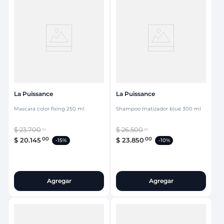
La Puissance
La Puissance
Mascara color fixing 250 ml
Shampoo matizador blue 300 ml
$
23
.
700
$
26
.
500
00
00
00
00
$
20
.
145
$
23
.
850
-
15%
-
10%
Agregar
Agregar