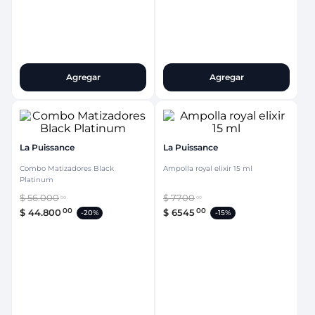
Agregar
Agregar
La Puissance
La Puissance
Combo Matizadores Black
Ampolla royal elixir 15 ml
Platinum
$
56
.
000
$
7700
00
00
00
00
$
44
.
800
$
6545
-
20%
-
15%