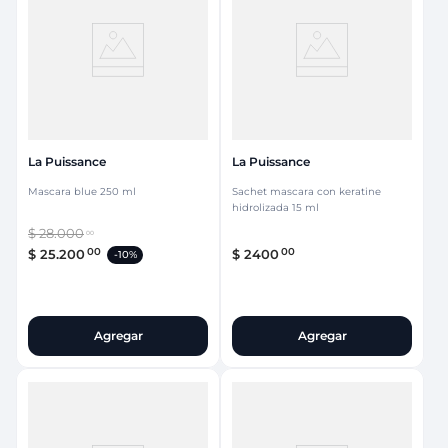
La Puissance
La Puissance
Mascara blue 250 ml
Sachet mascara con keratine
hidrolizada 15 ml
$
28
.
000
00
00
00
$
25
.
200
$
2400
-
10%
Agregar
Agregar