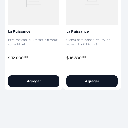
La Puissance
La Puissance
Perfume capilar N°3 fatale femme
Crema para peinar Pre-Styling
spray 75 ml
leave in&anti frizz 145ml
00
00
$
12
.
000
$
16
.
800
Agregar
Agregar