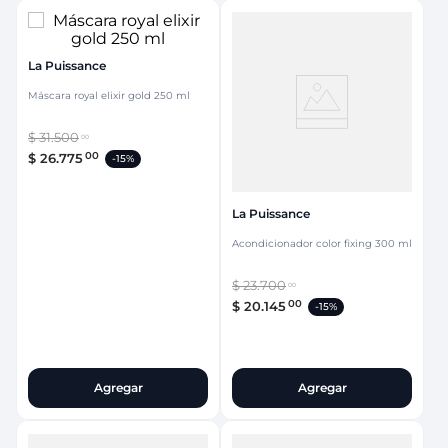
La Puissance
Máscara royal elixir gold 250 ml
$
31
.
500
00
00
$
26
.
775
-
15%
La Puissance
Acondicionador color fixing 300 ml
$
23
.
700
00
00
$
20
.
145
-
15%
Agregar
Agregar