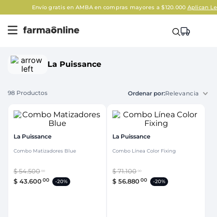
Envío gratis en AMBA en compras mayores a $120.000
Aplican Legales
La Puissance
98
Productos
Relevancia
La Puissance
La Puissance
Combo Matizadores Blue
Combo Línea Color Fixing
$
54
.
500
$
71
.
100
00
00
00
00
$
43
.
600
$
56
.
880
-
20%
-
20%