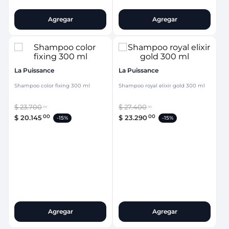
Agregar
Agregar
La Puissance
La Puissance
Shampoo color fixing 300 ml
Shampoo royal elixir gold 300 ml
$
23
.
700
$
27
.
400
00
00
00
00
$
20
.
145
$
23
.
290
-
15%
-
15%
Agregar
Agregar