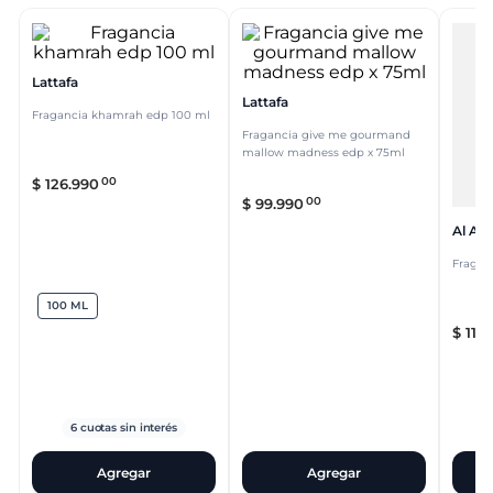
Lattafa
Lattafa
Fragancia khamrah edp 100 ml
Fragancia give me gourmand
mallow madness edp x 75ml
00
$
126
.
990
00
$
99
.
990
Al Asr
Fragan
100 ML
$
115
.
6
cuotas sin interés
Agregar
Agregar