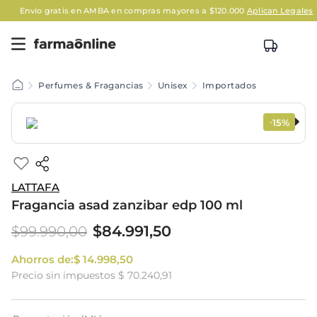
Envío gratis en AMBA en compras mayores a $120.000
Aplican Legales
Perfumes & Fragancias
Unisex
Importados
15%
-
LATTAFA
Fragancia asad zanzibar edp 100 ml
$
84
.
991
,
50
$
99
.
990
,
00
Ahorros de:
$
14
.
998
,
50
Precio sin impuestos
$ 70.240,91