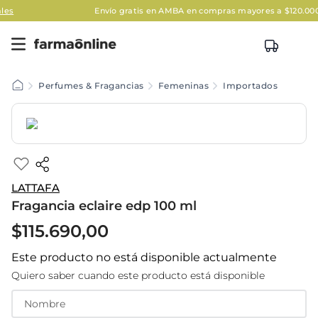
Envío gratis en AMBA en compras mayores a $120.000
Aplica
Perfumes & Fragancias
Femeninas
Importados
LATTAFA
Fragancia eclaire edp 100 ml
$
115
.
690
,
00
Este producto no está disponible actualmente
Quiero saber cuando este producto está disponible