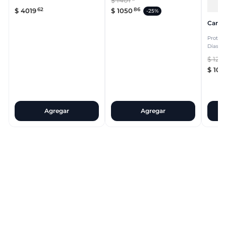
$
1401
14
62
86
$
4019
$
1050
-
25%
Caref
Protect
Días T
$
12
.
5
$
10
.
Agregar
Agregar