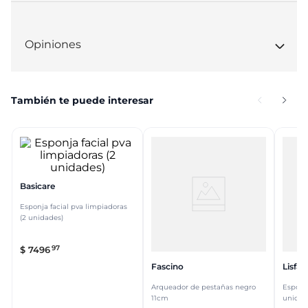
Opiniones
También te puede interesar
Basicare
Esponja facial pva limpiadoras
(2 unidades)
97
$
7496
Fascino
Lisfar
Arqueador de pestañas negro
Esponja
11cm
unidad