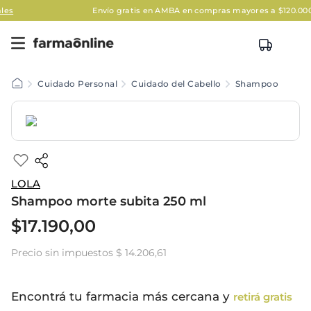
Envío gratis en AMBA en compras mayores a $120.000
Aplic
Cuidado Personal
Cuidado del Cabello
Shampoo
LOLA
Shampoo morte subita 250 ml
$
17
.
190
,
00
Precio sin impuestos
$ 14.206,61
Encontrá tu farmacia más cercana y
retirá gratis