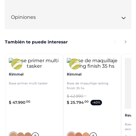
Opiniones
También te puede interesar
Rimmel
Rimmel
Base primer multi tasker
Base de maquillaje lasting
finish 35 hs
$
42
.
990
00
00
00
$
47
.
990
$
25
.
794
-
40%
Revlo
Base lí
skin