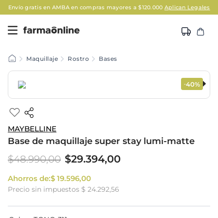
Envío gratis en AMBA en compras mayores a $120.000
Aplican Legales
Maquillaje
Rostro
Bases
40%
-
MAYBELLINE
Base de maquillaje super stay lumi-matte
$
29
.
394
,
00
$
48
.
990
,
00
Ahorros de:
$
19
.
596
,
00
Precio sin impuestos
$ 24.292,56