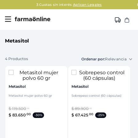
3 Cuotas sin interés
Aplican Legales
Metasitol
4
Productos
Relevancia
Metasitol
Metasitol
Metasitol mujer polvo 60 gr
Sobrepeso control (60 cápsulas)
$
119
.
500
$
89
.
900
00
00
00
00
$
83
.
650
$
67
.
425
-
30%
-
25%