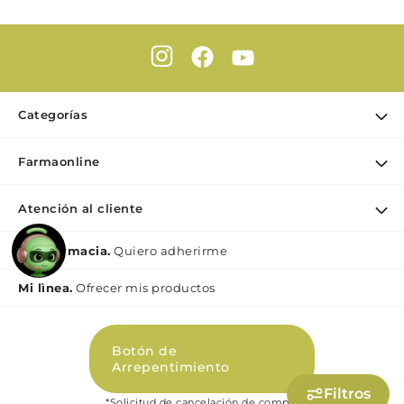
Categorías
Ofertas
Farmaonline
Cuidado Personal
Nuestra empresa
Dermocosmética
Atención al cliente
Puntos de retiro
Maquillaje
Contacto
Soy Farmacia.
Quiero adherirme
Nutrición & Deporte
Medios de pago
Bebé y maternidad
Mi lìnea.
Ofrecer mis productos
Como comprar
Perfumes y Fragancias
Preguntas Frecuentes Beauty
Botón de
Términos y condiciones Beauty
Arrepentimiento
Promociones
Filtros
*Solicitud de cancelación de compra