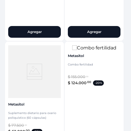
Agregar
Agregar
Metasitol
Combo fertilidad
$
155
.
000
00
00
$
124
.
000
-
20%
Metasitol
Suplemento dietario para ovario
poliquístico (60 cápsulas)
$
77
.
500
00
00