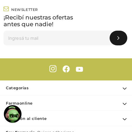
NEWSLETTER
¡Recibí nuestras ofertas
antes que nadie!
Categorías
Ofertas
Farmaonline
Cuidado Personal
Nuestra empresa
Dermocosmética
Atención al cliente
Puntos de retiro
Maquillaje
Contacto