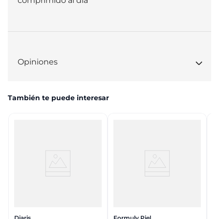
comprimido al día
Opiniones
También te puede interesar
Diaris
Formuly Piel
St