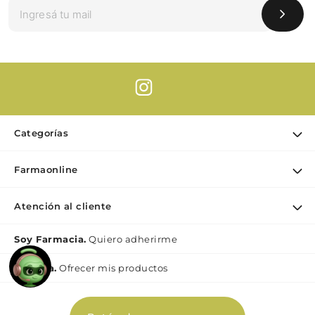
Categorías
Ofertas
Farmaonline
Cuidado Personal
Nuestra empresa
Dermocosmética
Atención al cliente
Puntos de retiro
Maquillaje
Contacto
Soy Farmacia.
Quiero adherirme
Nutrición & Deporte
Medios de pago
Bebé y maternidad
Mi lìnea.
Ofrecer mis productos
Como comprar
Perfumes y Fragancias
Preguntas Frecuentes Beauty