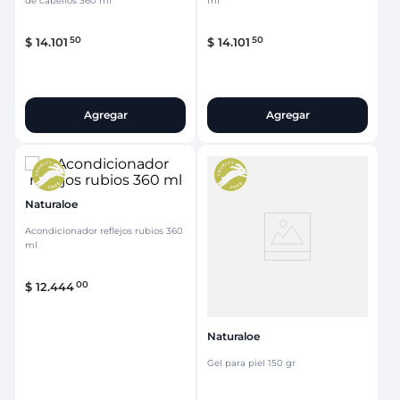
de cabellos 360 ml
ml
50
50
$
14
.
101
$
14
.
101
Agregar
Agregar
Naturaloe
Acondicionador reflejos rubios 360
ml
00
$
12
.
444
Naturaloe
Gel para piel 150 gr