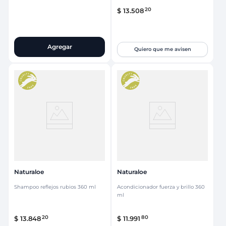
20
$
13
.
508
Agregar
Quiero que me avisen
Naturaloe
Naturaloe
Shampoo reflejos rubios 360 ml
Acondicionador fuerza y brillo 360
ml
20
80
$
13
.
848
$
11
.
991