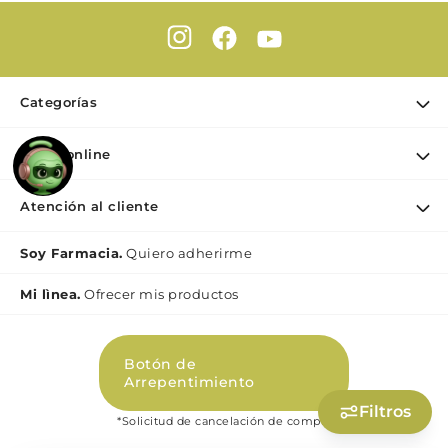
Categorías
Ofertas
Farmaonline
Cuidado Personal
Nuestra empresa
Dermocosmética
Atención al cliente
Puntos de retiro
Maquillaje
Contacto
Soy Farmacia.
Quiero adherirme
Nutrición & Deporte
Medios de pago
Bebé y maternidad
Mi lìnea.
Ofrecer mis productos
Como comprar
Perfumes y Fragancias
Preguntas Frecuentes Beauty
Botón de
Términos y condiciones Beauty
Arrepentimiento
Promociones
Filtros
*Solicitud de cancelación de compra
Políticas de Privacidad Beauty