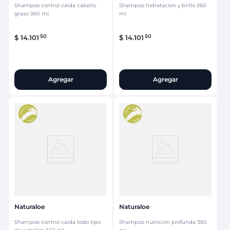
Shampoo control caida cabello
Shampoo hidratacion y brillo 360
graso 360 ml
ml
50
50
$
14
.
101
$
14
.
101
Agregar
Agregar
Naturaloe
Naturaloe
Shampoo control caida todo tipo
Shampoo nutricion profunda 360