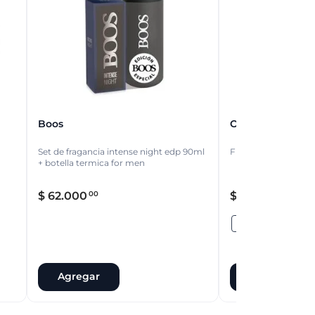
Boos
Ona Saez
Set de fragancia intense night edp 90ml
Fragancia mito edp 
+ botella termica for men
$
62
.
000
$
48
.
100
00
00
100 ML
Agregar
Agregar