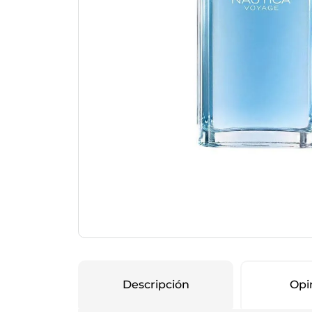
Protección Femen
Cuidado de Salud
Cuidado intimo
Cuidado de adulto
Protectores diarios
Hogar
Copas menstruales
Electro
Tampones
Toallas con y sin al
Uso Profesional
Protectores mamari
Descripción
Opi