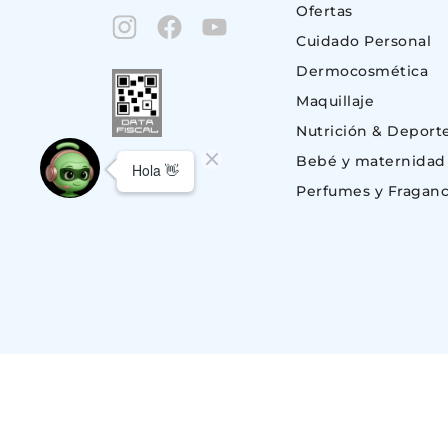
Ofertas
Cuidado Personal
Dermocosmética
Maquillaje
Nutrición & Deport
Bebé y maternidad
Perfumes y Fraganc
© Copyright 2023. Todos los derechos reservados | Suizo Argentina S.A.
CUIT 30-51696843-1, Av. Monroe 801 (C1428BKC) Nuñez, C.A.B.A – BU