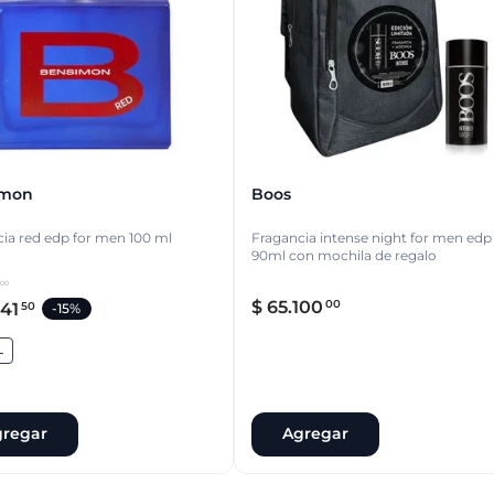
imon
Boos
ia red edp for men 100 ml
Fragancia intense night for men edp
90ml con mochila de regalo
00
$
65
.
100
00
41
50
-
15%
L
regar
Agregar