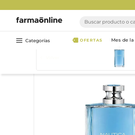
E
Buscar producto o cate
Mes de la 
Categorías
OFERTAS
Volver
Ver todo
Cuidado 
Cuidado Personal
Dermocosmética
Cuidado del Cabel
Maquillaje
Acondicionador
Nutrición & Deporte
Geles & fijadores
Shampoo
Bebé & Maternidad
Tinturas & coloració
Perfumes & Fragancias
Tratamientos capila
Accesorios de Belleza
Infantiles