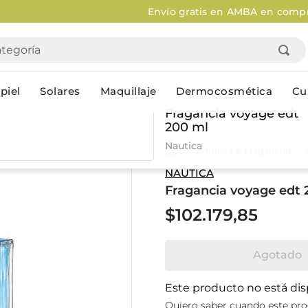
nvío gratis en AMBA en compras mayores a $120.000
Aplica
goría
piel
Solares
Maquillaje
Dermocosmética
Cu
Fragancia voyage edt
200 ml
Personal
Nautica
Perfumes & Fragancias
lo
Cuidado de la piel
Higiene Co
NAUTICA
Fragancia voyage edt 
Solares
Desodorantes
Corporales
Afeitado
$
102
.
179
,
85
Faciales
Complemento
n
Limpieza
Productos p
Agotado
res
Serums & boosters faciales
Jabón en ba
Contorno de ojos
Jabon líqui
Este producto no está di
Repelentes
Higiene ínt
Quiero saber cuando este pro