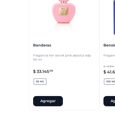
Banderas
Bens
Fragancia her secret pink absolut edp
Fraganc
50 ml
$
48
.
990
$
33
.
145
00
$
41
.
6
50 ML
100 M
Agregar
Ag