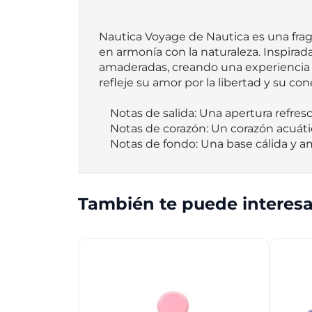
Nautica Voyage de Nautica es una fraga
en armonía con la naturaleza. Inspirada
amaderadas, creando una experiencia o
refleje su amor por la libertad y su con
    Notas de salida: Una apertura refrescante de manzana verde y hojas verdes, que despierta los sentidos con una vitalidad natural.

    Notas de corazón: Un corazón acuático y floral de loto y notas marinas, que aporta una sensación fresca y ligera.

    Notas de fondo: Una base cálida 
También te puede interesa