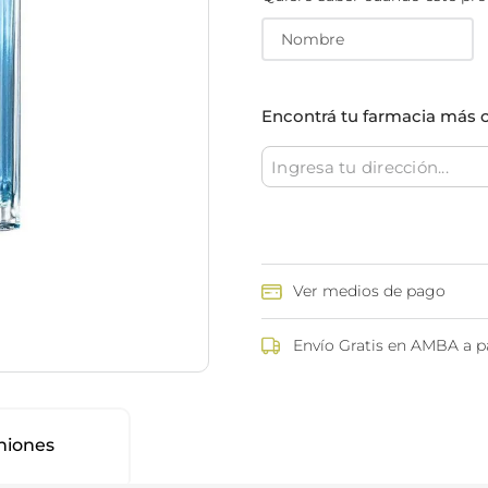
ina
Talcos & polvos pédicos
Espacio co
Aerosoles pédicos
Polvos pédicos
Talcos corporales
Encontrá tu farmacia más 
as
os
Ver medios de pago
Envío Gratis en AMBA a pa
niones