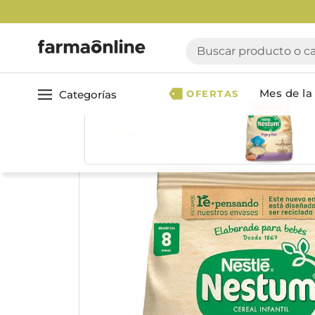
Enví
Buscar producto o cate
Mes de la 
Categorías
OFERTAS
Volver
Ver todo
Cuidado 
Cuidado Personal
Dermocosmética
Cuidado del Cabel
Maquillaje
Acondicionador
Nutrición & Deporte
Geles & fijadores
Shampoo
Bebé & Maternidad
Tinturas & coloració
Perfumes & Fragancias
Tratamientos capila
Accesorios de Belleza
Infantiles