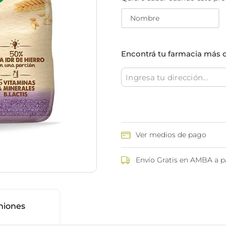
ina
Talcos & polvos pédicos
Espacio co
Aerosoles pédicos
Polvos pédicos
Talcos corporales
Encontrá tu farmacia más 
as
os
Ver medios de pago
Envío Gratis en AMBA a pa
niones