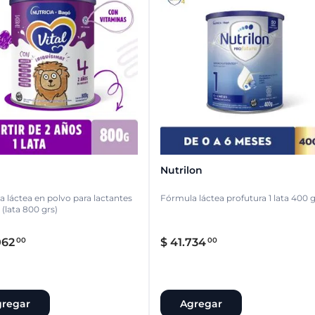
Nutrilon
 láctea en polvo para lactantes
Fórmula láctea profutura 1 lata 400 
 (lata 800 grs)
062
$
41
.
734
00
00
regar
Agregar