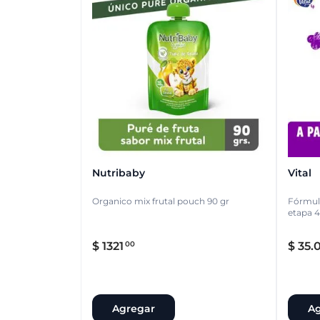
Nutribaby
Vital
Organico mix frutal pouch 90 gr
Fórmula
etapa 4
$
1321
$
35
.
00
Agregar
Ag