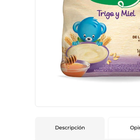
Protección Femen
Cuidado de Salud
Cuidado intimo
Cuidado de adulto
Protectores diarios
Hogar
Copas menstruales
Electro
Tampones
Toallas con y sin al
Uso Profesional
Protectores mamari
Descripción
Opi