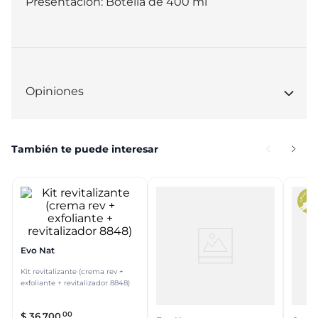
Presentación: Botella de 400 ml
Opiniones
También te puede interesar
Evo Nat
Kit revitalizante (crema rev +
exfoliante + revitalizador 8848)
00
$
36
.
700