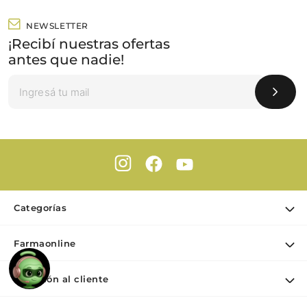
NEWSLETTER
¡Recibí nuestras ofertas
antes que nadie!
Categorías
Ofertas
Farmaonline
Cuidado Personal
Nuestra empresa
Dermocosmética
Atención al cliente
Puntos de retiro
Maquillaje