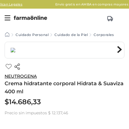
es
Envío gratis en AMBA en compras mayores a $120.000
Cuidado Personal
Cuidado de la Piel
Corporales
NEUTROGENA
Crema hidratante corporal Hidrata & Suaviza
400 ml
$
14
.
686
,
33
Precio sin impuestos
$ 12.137,46