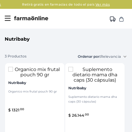
s
Retirá gratis en farmacias de todo el país
Ver más
Nutribaby
3
Productos
Relevancia
Nutribaby
Nutribaby
Organico mix frutal pouch 90 gr
Suplemento dietario mama dha
caps (30 cápsulas)
00
$
1321
00
$
26
.
144