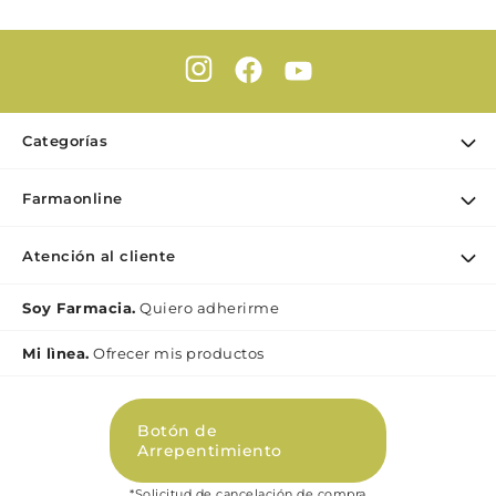
Categorías
Ofertas
Farmaonline
Cuidado Personal
Nuestra empresa
Dermocosmética
Atención al cliente
Puntos de retiro
Maquillaje
Contacto
Soy Farmacia.
Quiero adherirme
Nutrición & Deporte
Medios de pago
Bebé y maternidad
Mi lìnea.
Ofrecer mis productos
Como comprar
Perfumes y Fragancias
Preguntas Frecuentes Beauty
Botón de
Términos y condiciones Beauty
Arrepentimiento
Promociones
*Solicitud de cancelación de compra