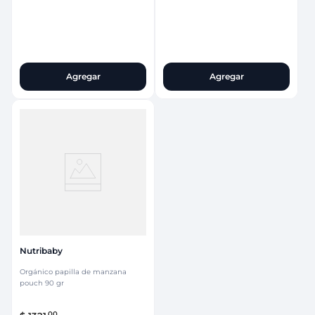
Agregar
Agregar
Nutribaby
Orgánico papilla de manzana
pouch 90 gr
00