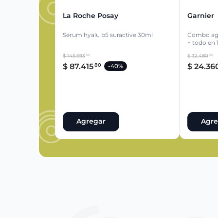
La Roche Posay
Garnier
Serum hyalu b5 suractive 30ml
Combo agu
+ todo en 
regalo
$
145
.
693
$
32
.
480
00
00
$
87
.
415
$
24
.
36
80
-
40%
Agregar
Agre