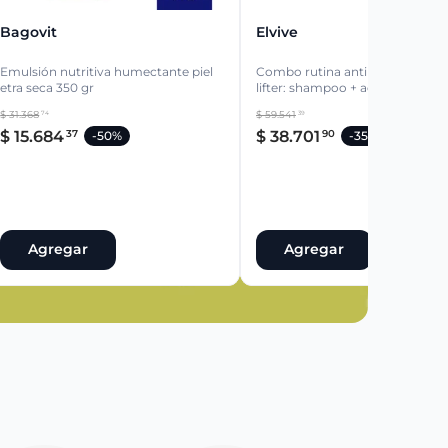
Bagovit
Elvive
Emulsión nutritiva humectante piel
Combo rutina anti daño collag
etra seca 350 gr
lifter: shampoo + acondicionado
crema tratamiento + serum
$
31
.
368
$
59
.
541
74
39
$
15
.
684
$
38
.
701
37
90
-
50%
-
35%
Agregar
Agregar