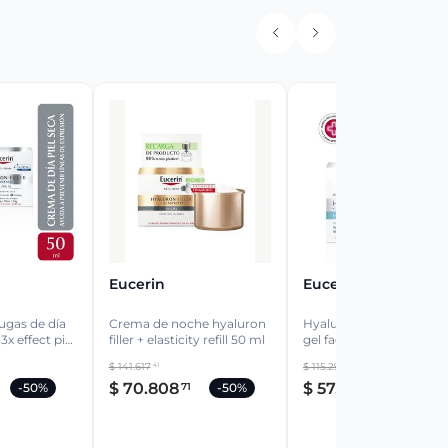
Eucerin
Eucerin
ugas de día
Crema de noche hyaluron
Hyaluron-filler + 3 effect
3x effect piel
filler + elasticity refill 50 ml
gel facial ultra-light 50 
ml
$
141
.
617
$
115
.
290
41
57
$
70
.
808
$
57
.
645
71
29
-
50%
-
50%
-
50%