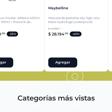
Maybelline
a micelar: bifásica 400ml
Máscara de pestañas sky high very
1 100ml + firework de
black hydrofuge (waterproof)
$
46
.
990
00
0
$
28
.
194
00
00
-
25%
-
40%
gar
Agregar
Categorías más vistas