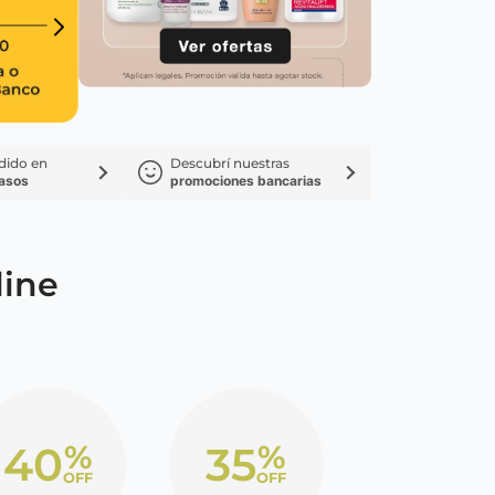
nsciente
dido en
Descubrí nuestras
pasos
promociones bancarias
line
40
35
%
%
OFF
OFF