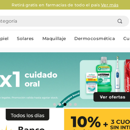
Retirá gratis en farmacias de todo el país
Ver más
goría
piel
Solares
Maquillaje
Dermocosmética
Cu
Personal
lo
Cuidado de la piel
Higiene Co
Solares
Desodorantes
Corporales
Afeitado
Faciales
Complemento
n
Limpieza
Productos p
res
Serums & boosters faciales
Jabón en ba
Contorno de ojos
Jabon líqui
Repelentes
Higiene ínt