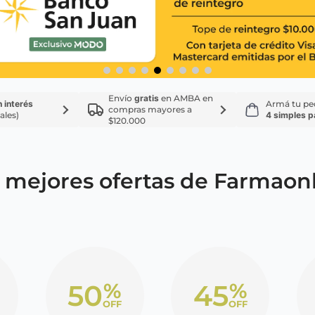
ina
Talcos & polvos pédicos
Espacio co
Aerosoles pédicos
Polvos pédicos
Talcos corporales
as
Envío
gratis
en AMBA en
n interés
Armá tu pe
compras mayores a
os
ales)
4 simples 
$120.000
 mejores ofertas de Farmaon
50
45
%
%
OFF
OFF