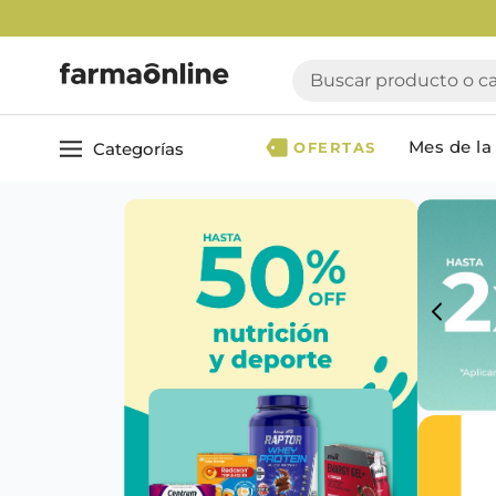
Buscar producto o cate
Mes de la 
Categorías
OFERTAS
Ver todo
Cuidado 
Cuidado Personal
Dermocosmética
Cuidado del Cabel
Maquillaje
Acondicionador
Nutrición & Deporte
Geles & fijadores
Shampoo
Bebé & Maternidad
Tinturas & coloració
Perfumes & Fragancias
Tratamientos capila
Accesorios de Belleza
Infantiles