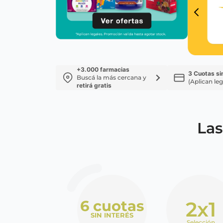
Protección Femen
Cuidado de Salud
Cuidado intimo
Cuidado de adulto
Protectores diarios
Hogar
Copas menstruales
Electro
Tampones
Toallas con y sin al
+3.000 farmacias
Uso Profesional
3 Cuotas si
Buscá la más cercana y
Protectores mamari
(Aplican leg
retirá gratis
Las
2x1
6 cuotas
SIN INTERÉS
Selección