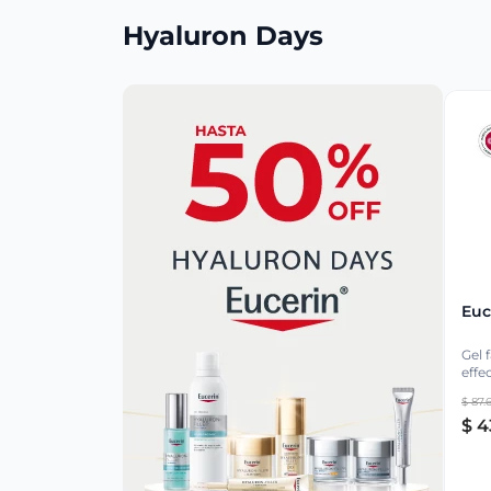
Hyaluron Days
Euc
Gel f
effe
eda
$
87
.
$
4