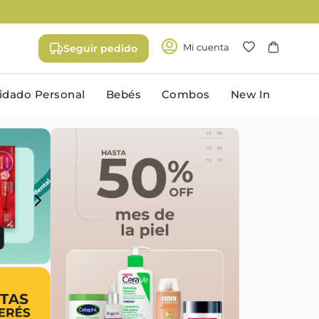
Mi cuenta
Seguir pedido
idado Personal
Bebés
Combos
New In
rporal
Higiene oral
 y antitranspirantes
Cepillos & hilos dentales
Pasta dental
 de afeitar
Enjuague bucal
ara depilación
Cuidado de la prótesis dental
rra
Accesorios
do
ima masculina