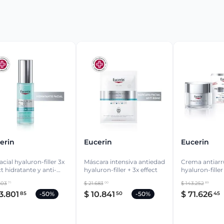
erin
Eucerin
Eucerin
acial hyaluron-filler 3x
Máscara intensiva antiedad
Crema antiarr
ct hidratante y anti-
hyaluron-filler + 3x effect
hyaluron-filler 
d 30ml
seca fps 15 50
603
$
21
.
683
$
143
.
252
71
00
89
3
.
801
$
10
.
841
$
71
.
626
85
50
45
-
50%
-
50%