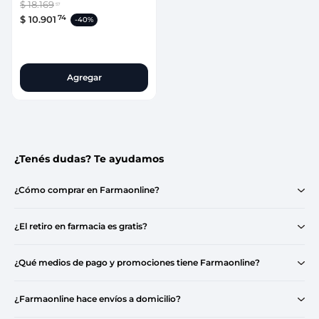
$
18
.
169
57
74
$
10
.
901
-
40%
Agregar
¿Tenés dudas? Te ayudamos
¿Cómo comprar en Farmaonline?
¿El retiro en farmacia es gratis?
¿Qué medios de pago y promociones tiene Farmaonline?
¿Farmaonline hace envíos a domicilio?