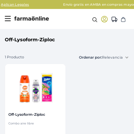
 Legales
Envío gratis en AMBA en compras mayores a $1
Off-Lysoform-Ziploc
1
Producto
Relevancia
Off-Lysoform-Ziploc
Combo aire libre