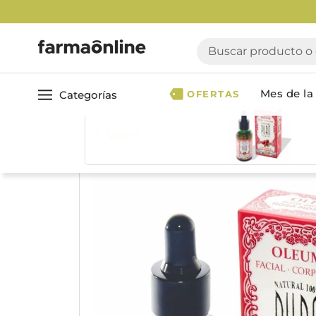
Buscar producto o ca
Mes de la 
Categorías
OFERTAS
Volver
Ver todo
Cuidado 
Cuidado Personal
Dermocosmética
Cuidado del Cabel
Maquillaje
Acondicionador
Nutrición & Deporte
Geles & fijadores
Shampoo
Bebé & Maternidad
Tinturas & coloració
Perfumes & Fragancias
Tratamientos capila
Accesorios de Belleza
Infantiles