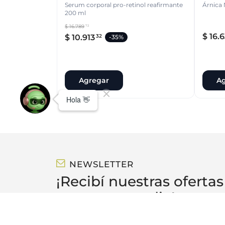
Serum corporal pro-retinol reafirmante
Árnica
200 ml
$
16
.
789
72
$
16
.
6
$
10
.
913
32
-
35%
Agregar
Ag
NEWSLETTER
¡Recibí nuestras ofertas
antes que nadie!