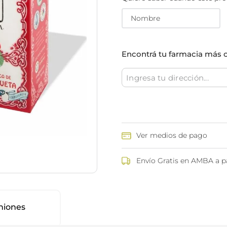
ina
Talcos & polvos pédicos
Espacio co
Aerosoles pédicos
Polvos pédicos
Talcos corporales
Encontrá tu farmacia más 
as
os
Ver medios de pago
Envío Gratis en AMBA a pa
niones