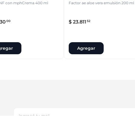
 NF con mphCrema 400 ml
Factor ae aloe vera emulsión 200 ml
30
$
23
.
811
00
52
regar
Agregar