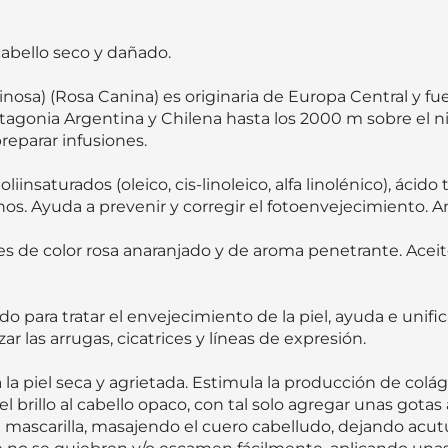
bello seco y dañado.  

osa) (Rosa Canina) es originaria de Europa Central y fue
agonia Argentina y Chilena hasta los 2000 m sobre el nive
eparar infusiones.  

nsaturados (oleico, cis-linoleico, alfa linolénico), ácido t
os. Ayuda a prevenir y corregir el fotoenvejecimiento. Ant
 es de color rosa anaranjado y de aroma penetrante. Acei
 para tratar el envejecimiento de la piel, ayuda e unific
 las arrugas, cicatrices y líneas de expresión. 

la piel seca y agrietada. Estimula la producción de colág
e el brillo al cabello opaco, con tal solo agregar unas got
mascarilla, masajendo el cuero cabelludo, dejando acut