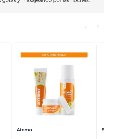
 gotas y masajeando por las noches.
Atomo
Ewe