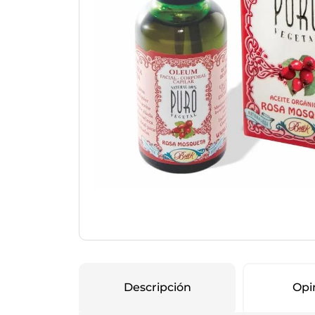
Protección Femen
Cuidado de Salud
Cuidado intimo
Cuidado de adulto
Protectores diarios
Hogar
Copas menstruales
Electro
Tampones
Toallas con y sin al
Uso Profesional
Protectores mamari
Descripción
Opi