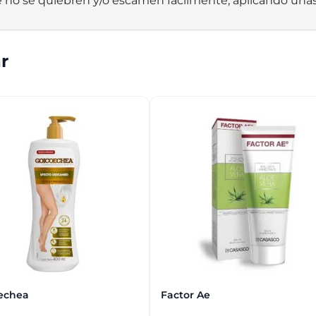
e no se quiebren y/o escamen fácilmente, aplicando unas
r
echea
Factor Ae