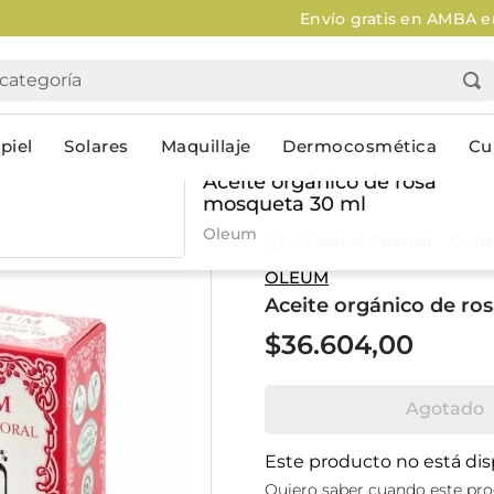
Envío gratis en AMBA en compras mayores a $120.000
Aplica
tegoría
piel
Solares
Maquillaje
Dermocosmética
Cu
Aceite orgánico de rosa
mosqueta 30 ml
Personal
Oleum
Cuidado Personal
Cuidad
lo
Cuidado de la piel
Higiene Co
OLEUM
Aceite orgánico de ro
Solares
Desodorantes
Corporales
Afeitado
$
36
.
604
,
00
Faciales
Complemento
n
Limpieza
Productos p
Agotado
res
Serums & boosters faciales
Jabón en ba
Contorno de ojos
Jabon líqui
Este producto no está di
Repelentes
Higiene ínt
Quiero saber cuando este pro