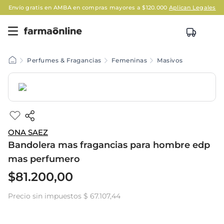
Envío gratis en AMBA en compras mayores a $120.000
Aplican Legales
Perfumes & Fragancias
Femeninas
Masivos
ONA SAEZ
Bandolera mas fragancias para hombre edp
mas perfumero
$
81
.
200
,
00
Precio sin impuestos
$ 67.107,44