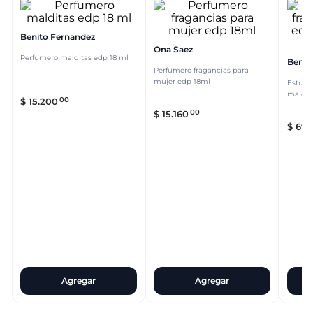
Benito Fernandez
Ona Saez
Perfumero malditas edp 18 ml
Benit
Perfumero fragancias para
mujer edp 18ml
Estuch
maldit
00
$
15
.
200
pouch
00
$
15
.
160
$
69
.
Agregar
Agregar