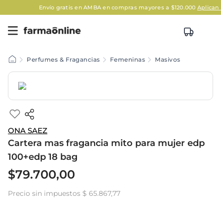
Envío gratis en AMBA en compras mayores a $120.000
Aplican Lega
Perfumes & Fragancias
Femeninas
Masivos
ONA SAEZ
Cartera mas fragancia mito para mujer edp
100+edp 18 bag
$
79
.
700
,
00
Precio sin impuestos
$ 65.867,77