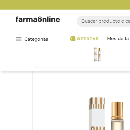
Buscar producto o cate
Mes de la 
Categorías
OFERTAS
Volver
Ver todo
Cuidado 
Cuidado Personal
Dermocosmética
Cuidado del Cabel
Maquillaje
Acondicionador
Nutrición & Deporte
Geles & fijadores
Shampoo
Bebé & Maternidad
Tinturas & coloració
Perfumes & Fragancias
Tratamientos capila
Accesorios de Belleza
Infantiles