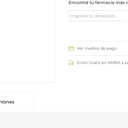
Encontrá tu farmacia más 
ina
Talcos & polvos pédicos
Espacio co
Aerosoles pédicos
Polvos pédicos
Talcos corporales
as
os
Ver medios de pago
Envío Gratis en AMBA a pa
niones