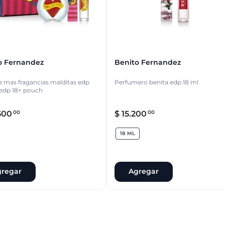
o Fernandez
Benito Fernandez
 mas fragancias malditas edp
Perfumero benita edp 18 ml
edp 18+ pouch
500
$
15
.
200
00
00
18 ML
regar
Agregar
18 ML