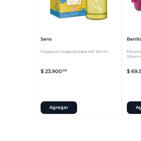
Sens
Benit
Fragancia magnolia pera edt 100 ml
Estuche
100ml+
$
23
.
900
$
69
.
00
Agregar
Ag