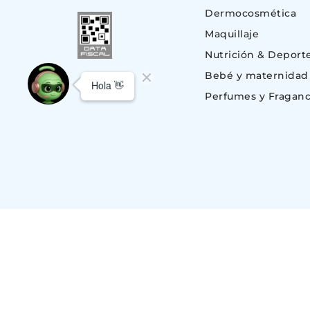
Dermocosmética
Maquillaje
Nutrición & Deport
Bebé y maternidad
Perfumes y Fraganc
© Copyright 2023. Todos los derechos reservados | Suizo Argentina S.A.
CUIT 30-51696843-1, Av. Monroe 801 (C1428BKC) Nuñez, C.A.B.A – BU