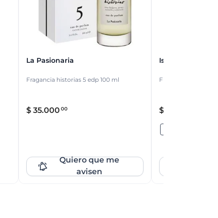
La Pasionaria
Ishtar
Fragancia historias 5 edp 100 ml
Fragancia edt 100 m
$
35
.
000
$
37
.
400
00
00
100 ML
Quiero que me
Quier
avisen
av
100 ML
Que no se te escape!
Que no se te 