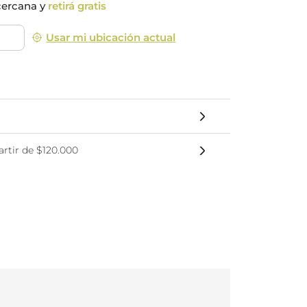
cercana y
retirá gratis
nsciente
Usar mi ubicación actual
rtir de $120.000