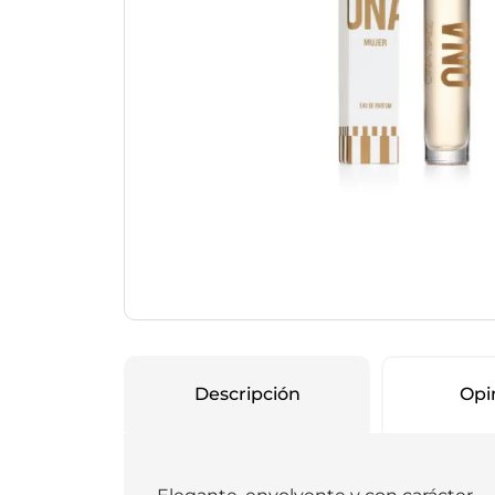
Protección Femen
Cuidado de Salud
Cuidado intimo
Cuidado de adulto
Protectores diarios
Hogar
Copas menstruales
Electro
Tampones
Toallas con y sin al
Uso Profesional
Protectores mamari
Descripción
Opi