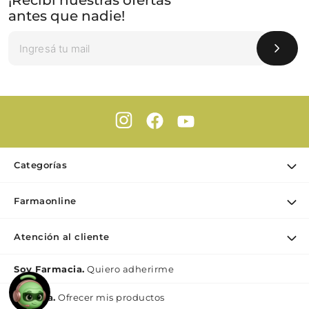
¡Recibí nuestras ofertas
antes que nadie!
Categorías
Ofertas
Farmaonline
Cuidado Personal
Nuestra empresa
Dermocosmética
Atención al cliente
Puntos de retiro
Maquillaje
Contacto
Soy Farmacia.
Quiero adherirme
Nutrición & Deporte
Medios de pago
Bebé y maternidad
Mi lìnea.
Ofrecer mis productos
Como comprar