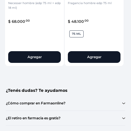
Necesser hombre (edp 75 ml + edp
Fragancia hombre edp 75 ml
18 ml)
00
00
$
68
.
000
$
48
.
100
75 ML
Agregar
Agregar
¿Tenés dudas? Te ayudamos
¿Cómo comprar en Farmaonline?
¿El retiro en farmacia es gratis?