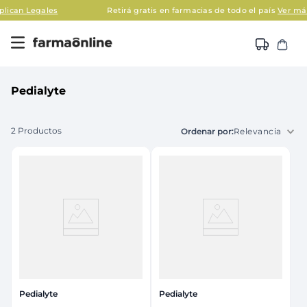
an Legales
Retirá gratis en farmacias de todo el país
Ver más
Pedialyte
2
Productos
Relevancia
Pedialyte
Pedialyte