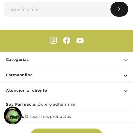
Categorías
Ofertas
Farmaonline
Cuidado Personal
Nuestra empresa
Dermocosmética
Atención al cliente
Puntos de retiro
Maquillaje
Contacto
Soy Farmacia.
Quiero adherirme
Nutrición & Deporte
Medios de pago
Bebé y maternidad
Mi lìnea.
Ofrecer mis productos
Como comprar
Perfumes y Fragancias
Preguntas Frecuentes Beauty