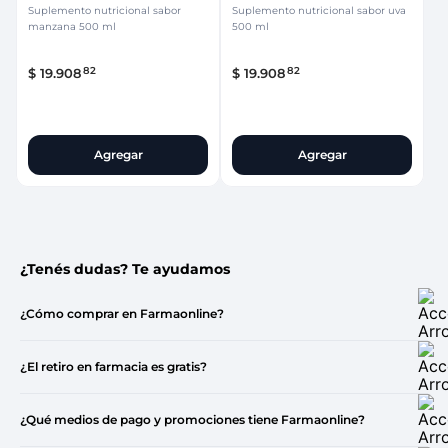
Suplemento nutricional sabor
Suplemento nutricional sabor uva
manzana 500 ml
500 ml
82
82
$
19
.
908
$
19
.
908
Agregar
Agregar
¿Tenés dudas? Te ayudamos
¿Cómo comprar en Farmaonline?
¿El retiro en farmacia es gratis?
¿Qué medios de pago y promociones tiene Farmaonline?