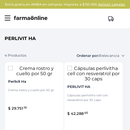
Envío gratis en AMBA en compras mayores a $120.000
Aplican Legales
PERLIVIT HA
4
Productos
Relevancia
Perlivit Ha
PERLIVIT HA
Crema rostro y cuello por 50 gr
Cápsulas perlivitha cell con
resveratrol por 30 caps
16
$
29
.
751
45
$
42
.
288