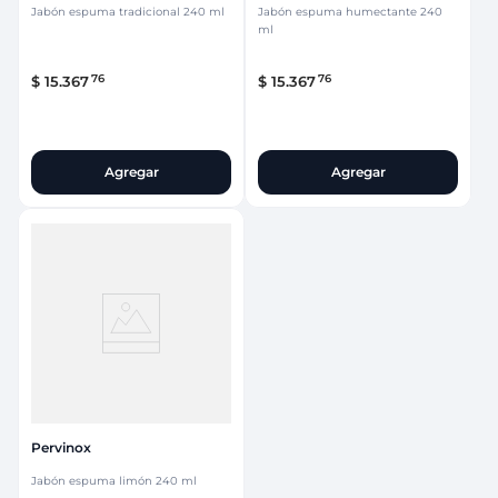
Jabón espuma tradicional 240 ml
Jabón espuma humectante 240
ml
76
76
$
15
.
367
$
15
.
367
Agregar
Agregar
Pervinox
Jabón espuma limón 240 ml