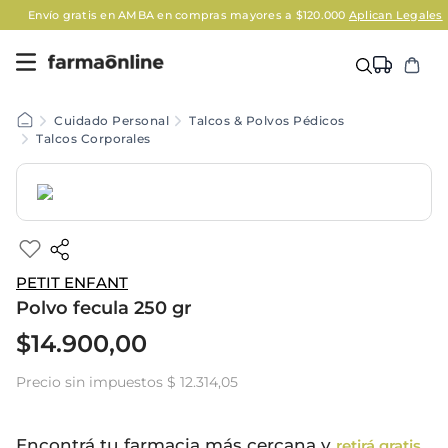
Envío gratis en AMBA en compras mayores a $120.000
Aplican Legales
Cuidado Personal
Talcos & Polvos Pédicos
Talcos Corporales
PETIT ENFANT
Polvo fecula 250 gr
$
14
.
900
,
00
Precio sin impuestos
$ 12.314,05
Encontrá tu farmacia más cercana y
retirá gratis