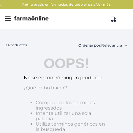
s
Retirá gratis en farmacias de todo el país
Ver más
0
Productos
Relevancia
OOPS!
No se encontró ningún producto
¿Qué debo hacer?
Comprueba los términos
ingresados
Intenta utilizar una sola
palabra
Utiliza términos genéricos en
la búsqueda