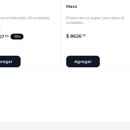
Maxx
ativo texturado (12 unidades)
Preservativos super lubricados (6
unidades)
8
$
8626
72
67
54
-
15%
regar
Agregar