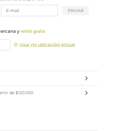
nsciente
ENVIAR
cercana y
retirá gratis
Usar mi ubicación actual
rtir de $120.000