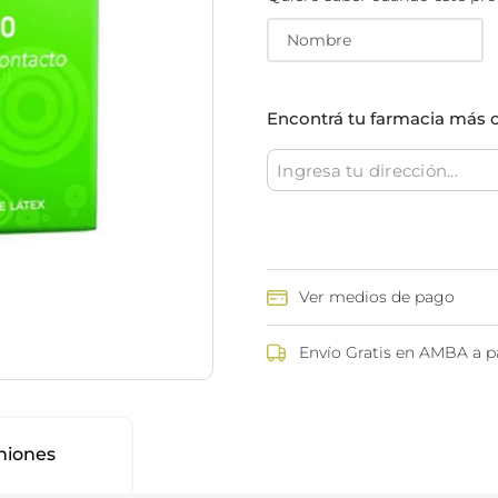
ina
Talcos & polvos pédicos
Espacio co
Aerosoles pédicos
Polvos pédicos
Talcos corporales
Encontrá tu farmacia más 
as
os
Ver medios de pago
Envío Gratis en AMBA a pa
niones