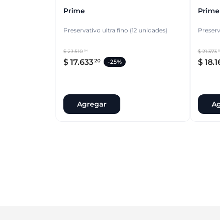
Prime
Prime
Preservativo ultra fino (12 unidades)
Preserv
$
23
.
510
$
21
.
373
94
5
$
17
.
633
$
18
.
1
20
-
25%
Agregar
Ag