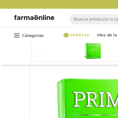
Buscar producto o cate
Mes de la 
Categorías
OFERTAS
Volver
Ver todo
Cuidado 
Cuidado Personal
Dermocosmética
Cuidado del Cabel
Maquillaje
Acondicionador
Nutrición & Deporte
Geles & fijadores
Shampoo
Bebé & Maternidad
Tinturas & coloració
Perfumes & Fragancias
Tratamientos capila
Accesorios de Belleza
Infantiles