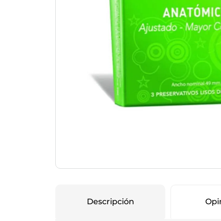
Protección Femen
Cuidado de Salud
Cuidado intimo
Cuidado de adulto
Protectores diarios
Hogar
Copas menstruales
Electro
Tampones
Toallas con y sin al
Uso Profesional
Protectores mamari
Descripción
Opi